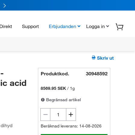
Direkt
Support
Erbjudanden
Logga in
Skriv ut
-
Produktkod.
30948592
ic acid
8569.95 SEK
/
1g
Begränsad artikel
 dihyd
Beräknad leverans: 14-08-2026