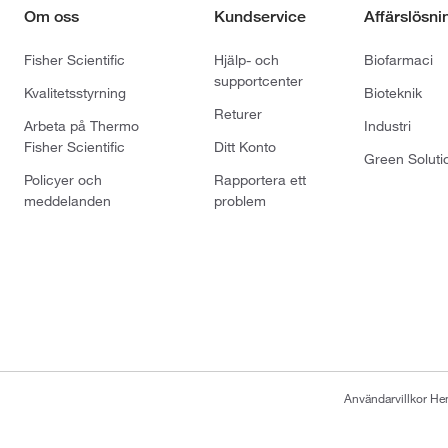
Om oss
Kundservice
Affärslösni
Fisher Scientific
Hjälp- och
Biofarmaci
supportcenter
Kvalitetsstyrning
Bioteknik
Returer
Arbeta på Thermo
Industri
Fisher Scientific
Ditt Konto
Green Soluti
Policyer och
Rapportera ett
meddelanden
problem
Användarvillkor H