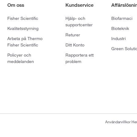
Om oss
Kundservice
Affärslösni
Fisher Scientific
Hjälp- och
Biofarmaci
supportcenter
Kvalitetsstyrning
Bioteknik
Returer
Arbeta på Thermo
Industri
Fisher Scientific
Ditt Konto
Green Soluti
Policyer och
Rapportera ett
meddelanden
problem
Användarvillkor H