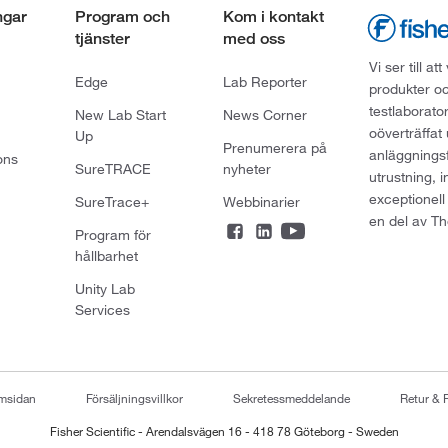
ngar
Program och
Kom i kontakt
tjänster
med oss
Vi ser till 
Edge
Lab Reporter
produkter oc
testlaborato
New Lab Start
News Corner
oöverträffat
Up
Prenumerera på
anläggningsf
ons
SureTRACE
nyheter
utrustning, 
exceptionell
SureTrace+
Webbinarier
en del av Th
Program för
hållbarhet
Unity Lab
Services
emsidan
Försäljningsvillkor
Sekretessmeddelande
Retur & 
Fisher Scientific - Arendalsvägen 16 - 418 78 Göteborg - Sweden