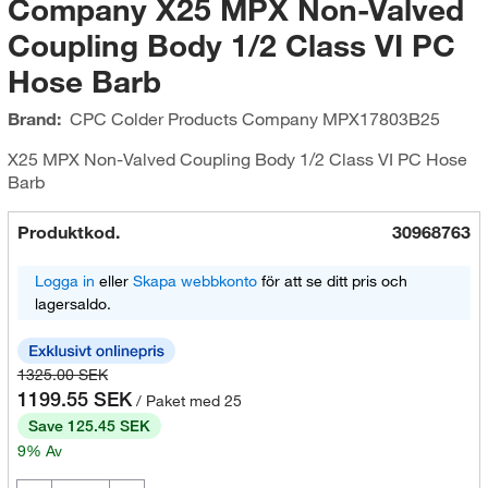
Company X25 MPX Non-Valved
Coupling Body 1/2 Class VI PC
Hose Barb
Brand:
CPC Colder Products Company
MPX17803B25
X25 MPX Non-Valved Coupling Body 1/2 Class VI PC Hose
Barb
Produktkod.
30968763
Logga in
eller
Skapa webbkonto
för att se ditt pris och
lagersaldo.
1325.00 SEK
1199.55 SEK
/ Paket med 25
Save 125.45 SEK
9% Av