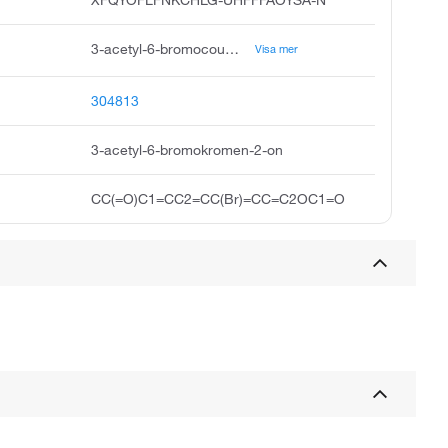
3-acetyl-6-bromocoumarin, 3-acetyl-6-bromo-2h-chromen-2-one, 3-acetyl-6-bromo-chromen-2-one, 2h-1-benzopyran-2-one,3-acetyl-6-bromo, 3-acetyl-6-bromo-2-oxochromene, pubchem13336, maybridge1_000212, zerenex e/1034014, 6-bromanyl-3-ethanoyl-chromen-2-one
Visa mer
304813
3-acetyl-6-bromokromen-2-on
CC(=O)C1=CC2=CC(Br)=CC=C2OC1=O