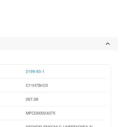
2199-93-1
C11H7BrO3
267.08
MFCD00024075
XFQYOFLFNKCHLG-UHFFFAOYSA-N