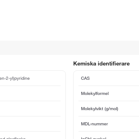
Kemiska identifierare
en-2-yl)pyridine
CAS
Molekylformel
Molekylvikt (g/mol)
MDL-nummer
ad glasflaska
InChI-nyckel