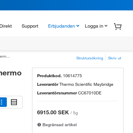
Direkt
Support
Erbjudanden
Logga in
ific™
Struktursökning
Skriv ut
Thermo
Produktkod.
10614775
Leverantör
Thermo Scientific Maybridge
Leverantörsnummer
CC67010DE
6915.00 SEK
/
5g
Begränsad artikel