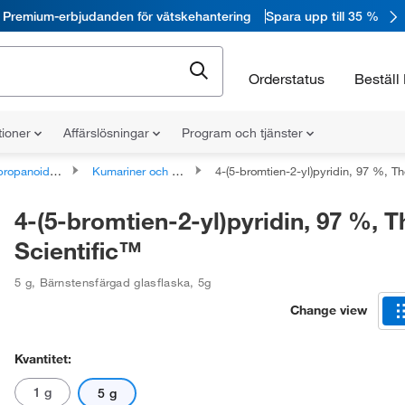
Premium-erbjudanden för vätskehantering
Spara upp till 35 %
Orderstatus
Beställ 
tioner
Affärslösningar
Program och tjänster
ider och polyketider
Kumariner och derivat
4-(5-bromtien-2-yl)pyridin, 97 %, Thermo Scient
4-(5-bromtien-2-yl)pyridin, 97 %, 
Scientific™
5 g
,
Bärnstensfärgad glasflaska
,
5g
Change view
Kvantitet:
1 g
5 g