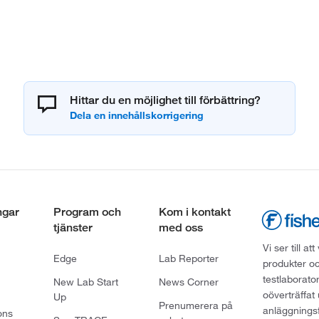
Hittar du en möjlighet till förbättring?
ngar
Program och
Kom i kontakt
tjänster
med oss
Vi ser till 
Edge
Lab Reporter
produkter oc
testlaborato
New Lab Start
News Corner
oöverträffat
Up
Prenumerera på
anläggningsf
ons