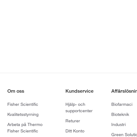
Om oss
Kundservice
Affärslösni
Fisher Scientific
Hjälp- och
Biofarmaci
supportcenter
Kvalitetsstyrning
Bioteknik
Returer
Arbeta på Thermo
Industri
Fisher Scientific
Ditt Konto
Green Soluti