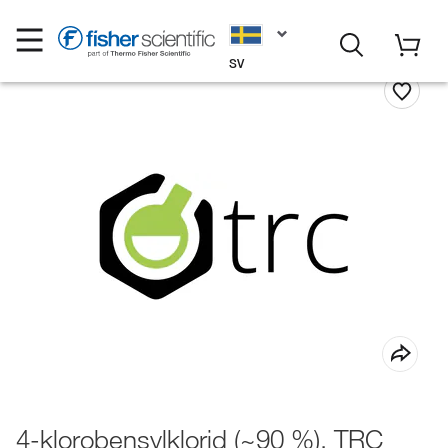
SV
4-klorobensylklorid (~90 %), TRC