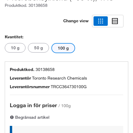
Produktkod.
30138658
Change view
Kvantitet:
10 g
50 g
100 g
Produktkod.
30138658
Leverantör
Toronto Research Chemicals
Leverantörsnummer
TRCC364730100G
Logga in för priser
/
100g
Begränsad artikel