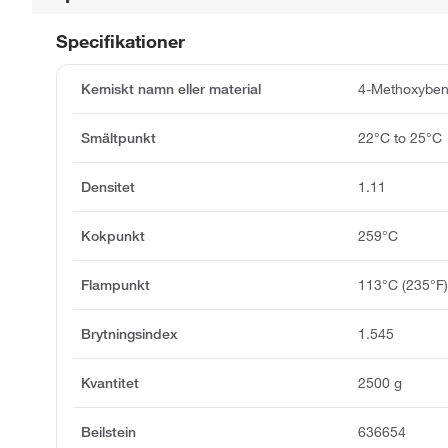
Specifikationer
Kemiskt namn eller material
4-Methoxybenz
Smältpunkt
22°C to 25°C
Densitet
1.11
Kokpunkt
259°C
Flampunkt
113°C (235°F
Brytningsindex
1.545
Kvantitet
2500 g
Beilstein
636654