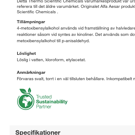
Detta Thermo Scientific Chemicals varumärkesprodukt var ursp
referera till det äldre varumärket. Originalet Alfa Aesar prod
Scientific Chemicals .
Tillämpningar
4-metoxibensylalkohol används vid framställning av halvledar
reaktioner såsom vid syntes av kinoliner. Det används som do
metoxibensylalkohol till p-anisaldehyd.
Löslighet
Löslig i vatten, kloroform, etylacetat.
Anmärkningar
Förvaras svalt, torrt i en väl tillsluten behållare. Inkompatibel
Specifikationer