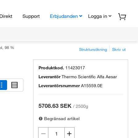
Direkt
Support
Erbjudanden
Logga in
ol, 98 %
Struktursökning
Skriv ut
Produktkod.
11423017
Leverantör
Thermo Scientific Alfa Aesar
Leverantörsnummer
A15559.0E
5708.63 SEK
/
2500g
Begränsad artikel