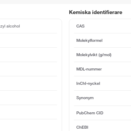
Kemiska identifierare
yl alcohol
CAS
Molekylformel
Molekylvikt (g/mol)
MDL-nummer
)
InChI-nyckel
Synonym
PubChem CID
ChEBI