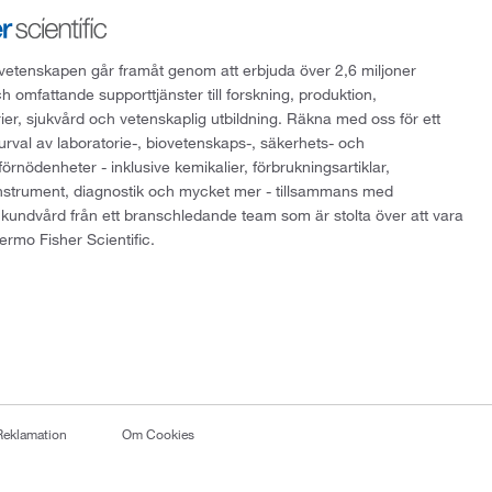
att vetenskapen går framåt genom att erbjuda över 2,6 miljoner
h omfattande supporttjänster till forskning, produktion,
rier, sjukvård och vetenskaplig utbildning. Räkna med oss för ett
 urval av laboratorie-, biovetenskaps-, säkerhets- och
örnödenheter - inklusive kemikalier, förbrukningsartiklar,
instrument, diagnostik och mycket mer - tillsammans med
 kundvård från ett branschledande team som är stolta över att vara
ermo Fisher Scientific.
Reklamation
Om Cookies