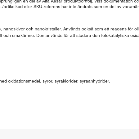
rungligen en del av Alfa Aesar produktportfölj. Viss dokumentation och
ukt-/artikelkod eller SKU-referens har inte ändrats som en del av varum
e, nanoskivor och nanokristaller. Används också som ett reagens för o
ft och smakämne. Den används för att studera den fotokatalytiska oxid
t med oxidationsmedel, syror, syraklorider, syraanhydrider.