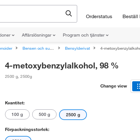
Orderstatus
Beställ 
tioner
Affärslösningar
Program och tjänster
noider
Bensen och substituerade derivat
Bensylderivat
4-metoxybenzylalkoh
4-metoxybenzylalkohol, 98 %
2500 g
,
2500g
Change view
Kvantitet:
100 g
500 g
2500 g
Förpackningsstorlek: