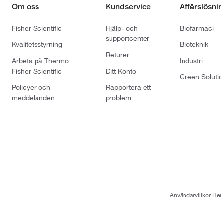
Om oss
Kundservice
Affärslösni
Fisher Scientific
Hjälp- och
Biofarmaci
supportcenter
Kvalitetsstyrning
Bioteknik
Returer
Arbeta på Thermo
Industri
Fisher Scientific
Ditt Konto
Green Soluti
Policyer och
Rapportera ett
meddelanden
problem
Användarvillkor H