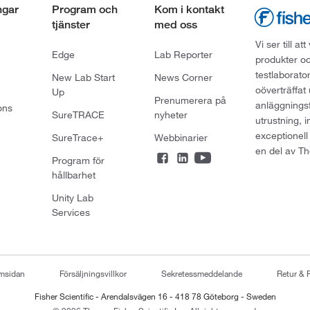
ngar
Program och
Kom i kontakt
tjänster
med oss
Vi ser till 
Edge
Lab Reporter
produkter oc
testlaborato
New Lab Start
News Corner
oöverträffat
Up
Prenumerera på
anläggningsf
ons
SureTRACE
nyheter
utrustning, 
exceptionell
SureTrace+
Webbinarier
en del av Th
Program för
hållbarhet
Unity Lab
Services
emsidan
Försäljningsvillkor
Sekretessmeddelande
Retur & 
Fisher Scientific - Arendalsvägen 16 - 418 78 Göteborg - Sweden