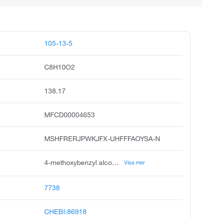
105-13-5
C8H10O2
138.17
MFCD00004653
MSHFRERJPWKJFX-UHFFFAOYSA-N
4-methoxybenzyl alcohol, 4-methoxyphenyl methanol, anise alcohol, anisyl alcohol, p-anisyl alcohol, p-methoxybenzyl alcohol, benzenemethanol, 4-methoxy, anisic alcohol, p-anisol alcohol, 4-methoxybenzenemethanol
Visa mer
7738
CHEBI:86918