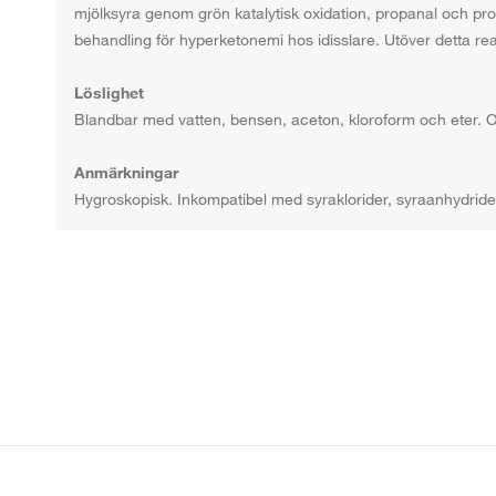
mjölksyra genom grön katalytisk oxidation, propanal och p
behandling för hyperketonemi hos idisslare. Utöver detta re
Löslighet
Blandbar med vatten, bensen, aceton, kloroform och eter. O
Anmärkningar
Hygroskopisk. Inkompatibel med syraklorider, syraanhydride