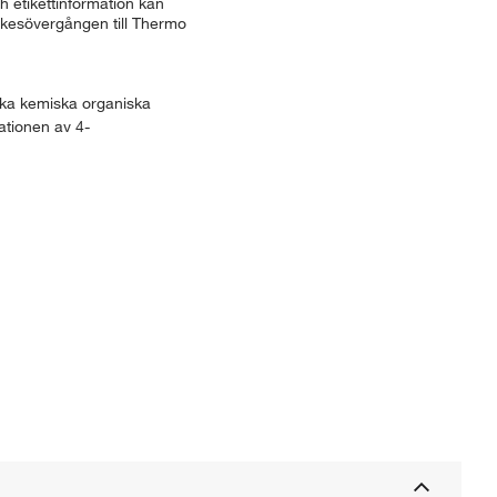
 etikettinformation kan
ärkesövergången till Thermo
lika kemiska organiska
ationen av 4-