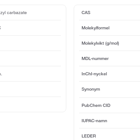
zyl carbazate
CAS
C
Molekylformel
Molekylvikt (g/mol)
MDL-nummer
n.
InChI-nyckel
Synonym
PubChem CID
IUPAC-namn
LEDER