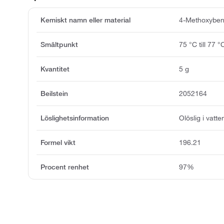
Kemiskt namn eller material
4-Methoxyben
Smältpunkt
75 °C till 77 °
Kvantitet
5 g
Beilstein
2052164
Löslighetsinformation
Olöslig i vatte
Formel vikt
196.21
Procent renhet
97%