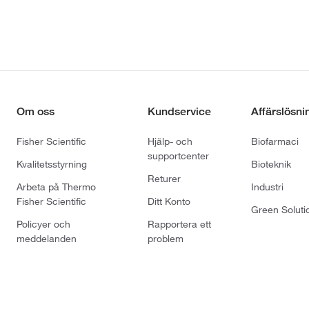
Om oss
Kundservice
Affärslösni
Fisher Scientific
Hjälp- och
Biofarmaci
supportcenter
Kvalitetsstyrning
Bioteknik
Returer
Arbeta på Thermo
Industri
Fisher Scientific
Ditt Konto
Green Soluti
Policyer och
Rapportera ett
meddelanden
problem