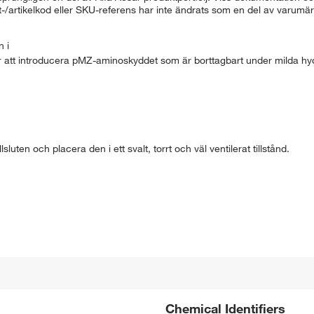
ukt-/artikelkod eller SKU-referens har inte ändrats som en del av varum
n i
att introducera pMZ-aminoskyddet som är borttagbart under milda hydr
sluten och placera den i ett svalt, torrt och väl ventilerat tillstånd.
Chemical Identifiers