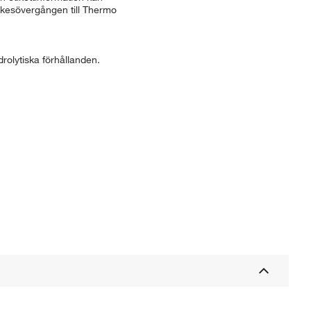
ärkesövergången till Thermo
olytiska förhållanden.