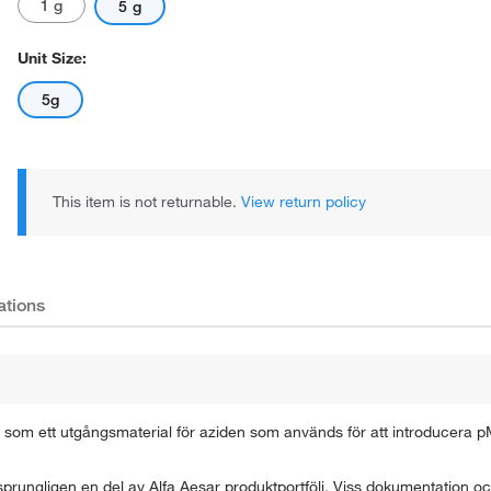
1 g
5 g
Unit Size:
5g
This item is not returnable.
View return policy
ations
ch som ett utgångsmaterial för aziden som används för att introducer
rungligen en del av Alfa Aesar produktportfölj. Viss dokumentation och