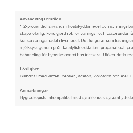
Användningsområde
1,2-propandiol används i frostskyddsmedel och avisningslösni
skapa ofarlig, konstgjord rök för tränings- och teaterända
konserveringsmedel i livsmedel. Det fungerar som lösningsmed
mjölksyra genom grön katalytisk oxidation, propanal och p
behandling för hyperketonemi hos idisslare. Utöver detta re
Löslighet
Blandbar med vatten, bensen, aceton, kloroform och eter. O
Anmärkningar
Hygroskopisk. Inkompatibel med syraklorider, syraanhydride