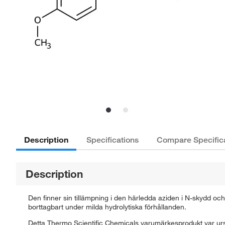
Description
Specifications
Compare Specific
Description
Den finner sin tillämpning i den härledda aziden i N-skydd o
borttagbart under milda hydrolytiska förhållanden.
Detta Thermo Scientific Chemicals varumärkesprodukt var ursp