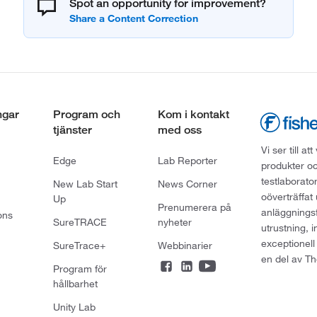
Spot an opportunity for improvement?
ngar
Program och
Kom i kontakt
tjänster
med oss
Vi ser till 
Edge
Lab Reporter
produkter oc
testlaborato
New Lab Start
News Corner
oöverträffat
Up
Prenumerera på
anläggningsf
ons
SureTRACE
nyheter
utrustning, 
exceptionell
SureTrace+
Webbinarier
en del av Th
Program för
hållbarhet
Unity Lab