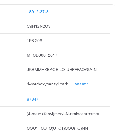
18912-37-3
C9H12N2O3
196.206
MFCD00042817
JKBMMHKEAGEILO-UHFFFAOYSA-N
4-methoxybenzyl carbazate, p-methoxybenzyl carbazate, 4-methoxybenzyl hydrazinecarboxylate, hydrazinecarboxylic acid, 4-methoxyphenyl methyl ester, 4-methoxyphenyl methyl oxycarbohydrazide, 4-methoxyphenyl methoxycarbohydrazide, carbazic acid, p-methoxybenzyl ester, acmc-20amf6, carbazic acid 4-methoxybenzyl ester, 4-methoxybenzyl hydrazinecarboxylate #
Visa mer
87847
(4-metoxifenyl)metyl-N-aminokarbamat
COC1=CC=C(C=C1)COC(=O)NN