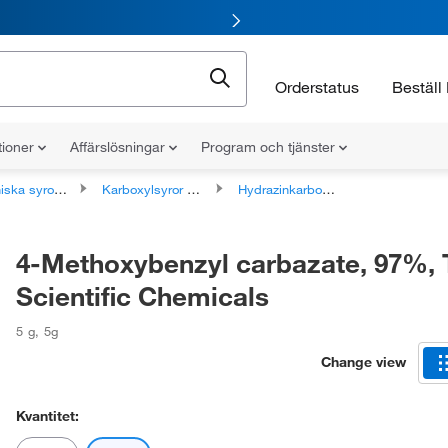
Orderstatus
Beställ 
tioner
Affärslösningar
Program och tjänster
syror och derivat
Karboxylsyror och derivat
Hydrazinkarboxylsyror och derivat
4-Methoxybenzyl carbazate, 97%,
Scientific Chemicals
5 g
,
5g
Change view
Kvantitet: