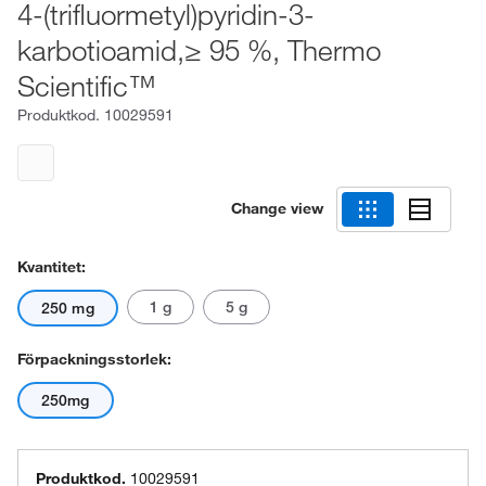
4-(trifluormetyl)pyridin-3-
karbotioamid,≥ 95 %, Thermo
Scientific™
Produktkod.
10029591
Change view
Kvantitet:
1 g
5 g
250 mg
Förpackningsstorlek:
250mg
Produktkod.
10029591