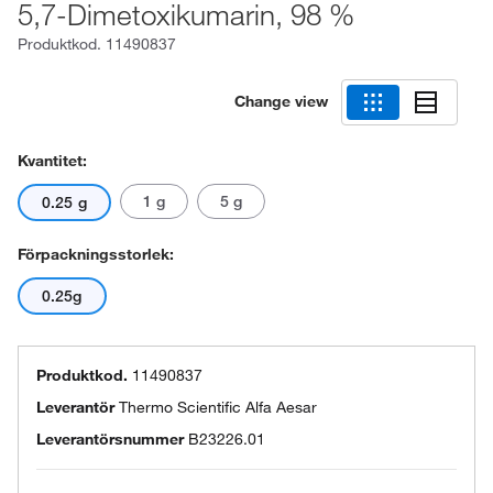
5,7-Dimetoxikumarin, 98 %
Produktkod.
11490837
Change view
Kvantitet:
1 g
5 g
0.25 g
Förpackningsstorlek:
0.25g
Produktkod.
11490837
Leverantör
Thermo Scientific Alfa Aesar
Leverantörsnummer
B23226.01