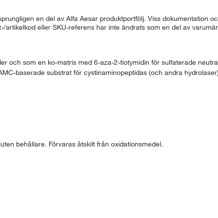
rungligen en del av Alfa Aesar produktportfölj. Viss dokumentation och
ukt-/artikelkod eller SKU-referens har inte ändrats som en del av varum
r och som en ko-matris med 6-aza-2-tiotymidin för sulfaterade neutral
a AMC-baserade substrat för cystinaminopeptidas (och andra hydrolase
sluten behållare. Förvaras åtskilt från oxidationsmedel.