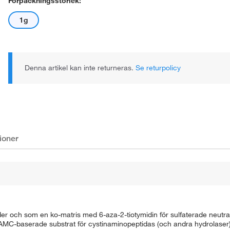
Förpackningsstorlek:
1g
Denna artikel kan inte returneras.
Se returpolicy
ioner
r och som en ko-matris med 6-aza-2-tiotymidin för sulfaterade neutral
a AMC-baserade substrat för cystinaminopeptidas (och andra hydrolase