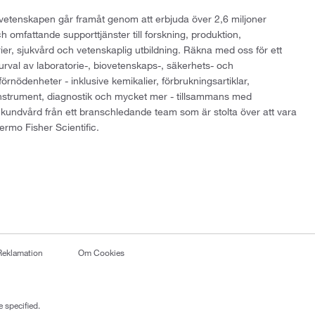
att vetenskapen går framåt genom att erbjuda över 2,6 miljoner
h omfattande supporttjänster till forskning, produktion,
rier, sjukvård och vetenskaplig utbildning. Räkna med oss för ett
 urval av laboratorie-, biovetenskaps-, säkerhets- och
örnödenheter - inklusive kemikalier, förbrukningsartiklar,
instrument, diagnostik och mycket mer - tillsammans med
 kundvård från ett branschledande team som är stolta över att vara
ermo Fisher Scientific.
Reklamation
Om Cookies
 specified.