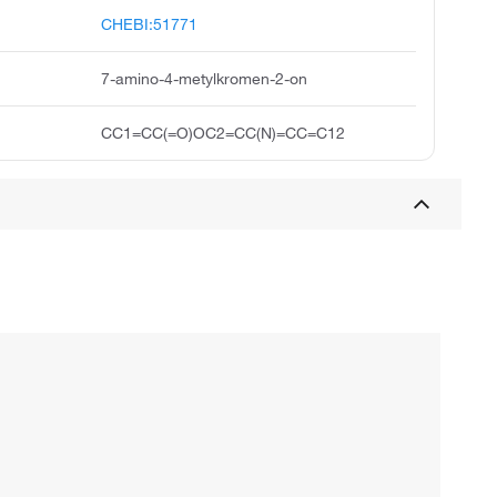
CHEBI:51771
7-amino-4-metylkromen-2-on
CC1=CC(=O)OC2=CC(N)=CC=C12