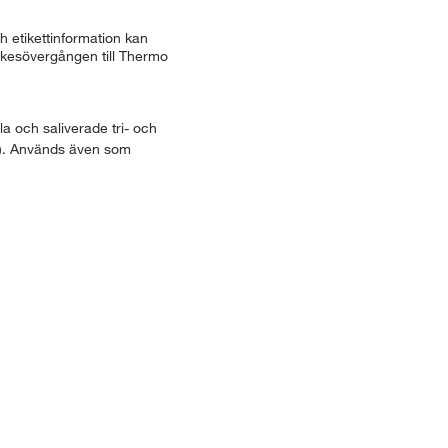
 etikettinformation kan
ärkesövergången till Thermo
a och saliverade tri- och
r). Används även som