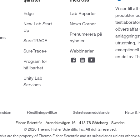
Vi ser till 
Edge
Lab Reporter
produkter oc
testlaborato
New Lab Start
News Corner
oöverträffat
Up
Prenumerera på
anläggningsf
ons
SureTRACE
nyheter
utrustning, 
exceptionell
SureTrace+
Webbinarier
en del av Th
Program för
hållbarhet
Unity Lab
Services
emsidan
Försäljningsvillkor
Sekretessmeddelande
Retur & 
Fisher Scientific - Arendalsvägen 16 - 418 78 Göteborg - Sweden
© 2026 Thermo Fisher Scientific Inc. All rights reserved.
arks are the property of Thermo Fisher Scientific and its subsidiaries unless otherwise