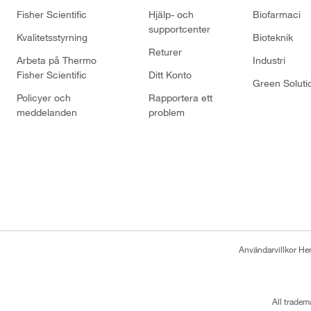
Fisher Scientific
Hjälp- och
Biofarmaci
supportcenter
Kvalitetsstyrning
Bioteknik
Returer
Arbeta på Thermo
Industri
Fisher Scientific
Ditt Konto
Green Soluti
Policyer och
Rapportera ett
meddelanden
problem
Användarvillkor H
All tradem