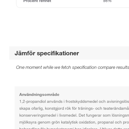
Procent renhet
98%
Jämför specifikationer
One moment while we fetch specification compare results
Användningsområde
1,2-propandiol används i frostskyddsmedel och avisningslösni
skapa ofarlig, konstgjord rök för tränings- och teaterända
konserveringsmedel i livsmedel. Det fungerar som lösningsmed
mjölksyra genom grön katalytisk oxidation, propanal och p
behandling för hyperketonemi hos idisslare. Utöver detta re