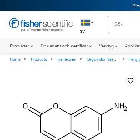
Pre
SV
Produkter
Dokument och certifikat
Verktyg
Applika
Home
Products
Kemikalier
Organiska föreningar
Fenylpropano