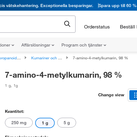
cis vätskehantering. Exceptionella besparingar.
Spara upp till 60 %
Orderstatus
Beställ 
tioner
Affärslösningar
Program och tjänster
ider och polyketider
Kumariner och derivat
7-amino-4-metylkumarin, 98 %
7-amino-4-metylkumarin, 98 %
1 g
,
1g
Change view
Kvantitet:
250 mg
5 g
1 g