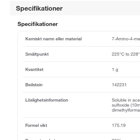
Specifikationer
Specifikationer
Kemiskt namn eller material
7-Amino-4-me
Smältpunkt
225°C to 228
Kvantitet
1 g
Beilstein
142231
Löslighetsinformation
Soluble in ac
sulfoxide (10
dimethylform
Formel vikt
175.19