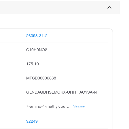
26093-31-2
C10H9NO2
175.19
MFCD00006868
GLNDAGDHSLMOKX-UHFFFAOYSA-N
7-amino-4-methylcoumarin, coumarin 120, 7-amino-4-methyl-2h-chromen-2-one, 2h-1-benzopyran-2-one, 7-amino-4-methyl, coumarin, 7-amino-4-methyl, 4-methyl-7-aminocoumarin, 7-amino-4-methyl-chromen-2-one, unii-ocy3jct44x, ccris 4961, ocy3jct44x
Visa mer
92249