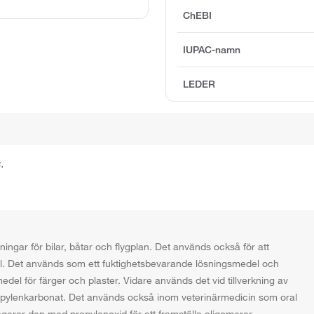
ChEBI
IUPAC-namn
LEDER
.
ngar för bilar, båtar och flygplan. Det används också för att
mål. Det används som ett fuktighetsbevarande lösningsmedel och
el för färger och plaster. Vidare används det vid tillverkning av
ropylenkarbonat. Det används också inom veterinärmedicin som oral
agerar den med propylenoxid för att framställa oligomerer.