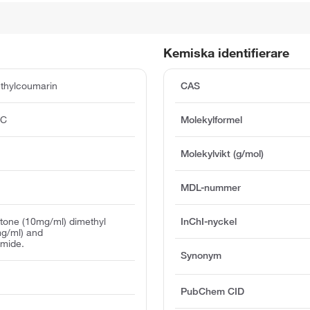
Kemiska identifierare
thylcoumarin
CAS
°C
Molekylformel
Molekylvikt (g/mol)
MDL-nummer
etone (10mg/ml) dimethyl
InChI-nyckel
mg/ml) and
amide.
Synonym
PubChem CID