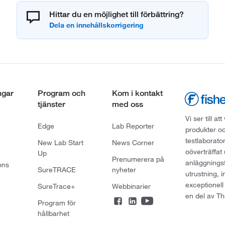
Hittar du en möjlighet till förbättring?
ngar
Program och
Kom i kontakt
tjänster
med oss
Vi ser till 
Edge
Lab Reporter
produkter oc
testlaborato
New Lab Start
News Corner
oöverträffat
Up
Prenumerera på
anläggningsf
ons
SureTRACE
nyheter
utrustning, 
exceptionell
SureTrace+
Webbinarier
en del av Th
Program för
hållbarhet