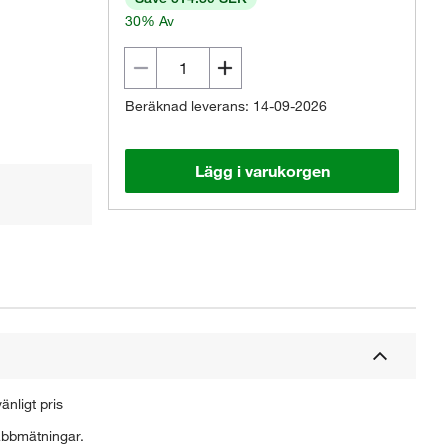
30% Av
Beräknad leverans: 14-09-2026
Lägg i varukorgen
nligt pris
labbmätningar.