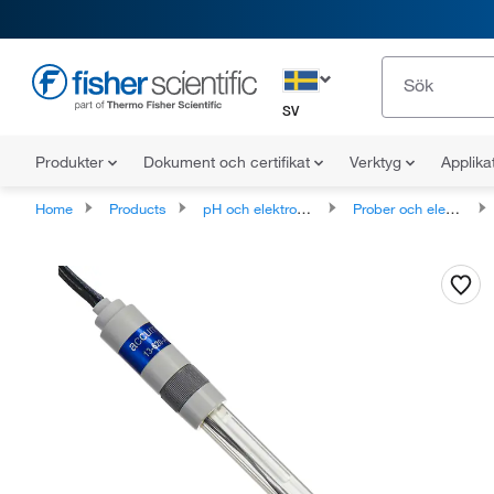
SV
Produkter
Dokument och certifikat
Verktyg
Applika
Home
Products
pH och elektrokemi
Prober och elektroder