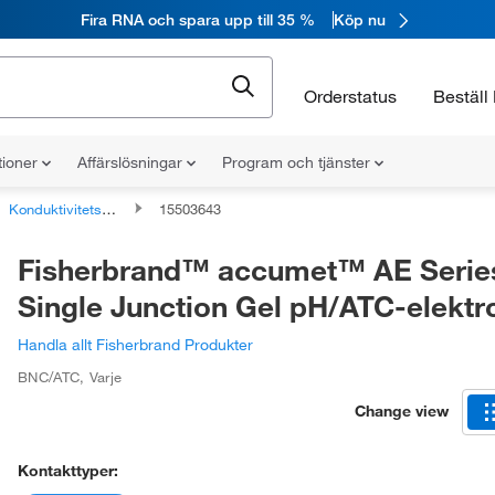
Fira RNA och spara upp till 35 %
Köp nu
Orderstatus
Beställ 
tioner
Affärslösningar
Program och tjänster
Konduktivitetselektroder
15503643
Fisherbrand™ accumet™ AE Series
Single Junction Gel pH/ATC-elektr
Handla allt Fisherbrand Produkter
BNC/ATC
,
Varje
Change view
Kontakttyper: