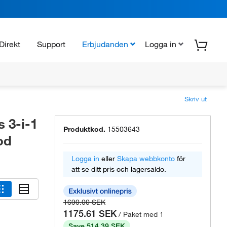
Direkt
Support
Erbjudanden
Logga in
Skriv ut
 3-i-1
Produktkod.
15503643
od
Logga in
eller
Skapa webbkonto
för
att se ditt pris och lagersaldo.
1690.00 SEK
1175.61 SEK
/ Paket med 1
Save 514.39 SEK