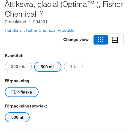
Ättiksyra, glacial (Optima™ ), Fisher
Chemical™
Produktkod.
11904901
Handla allt Fisher Chemical Produkter
Change view
Kvantitet:
250 mL
1 L
500 mL
Förpackning:
FEP-flaska
Förpackningsstorlek:
500ml