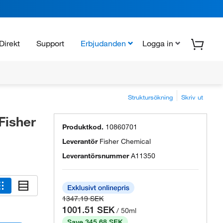
Direkt
Support
Erbjudanden
Logga in
Struktursökning
Skriv ut
Fisher
Produktkod.
10860701
Leverantör
Fisher Chemical
Leverantörsnummer
A11350
1347.19 SEK
1001.51 SEK
/ 50ml
Save 345.68 SEK