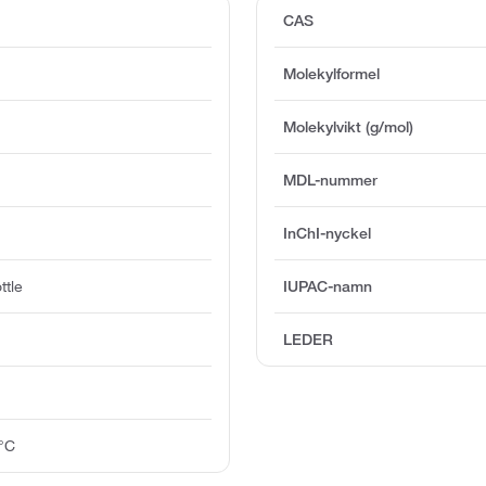
CAS
Molekylformel
Molekylvikt (g/mol)
MDL-nummer
InChI-nyckel
ttle
IUPAC-namn
LEDER
0°C