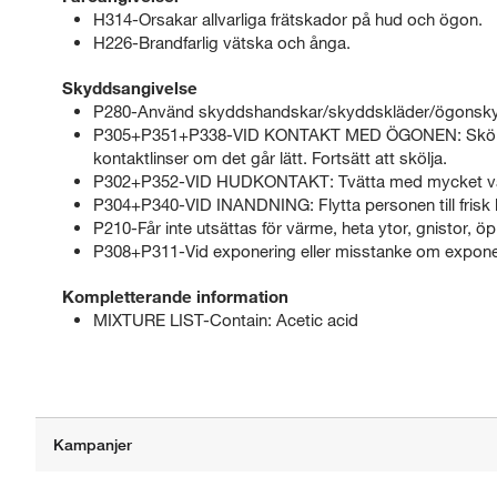
H314-Orsakar allvarliga frätskador på hud och ögon.
H226-Brandfarlig vätska och ånga.
Skyddsangivelse
P280-Använd skyddshandskar/skyddskläder/ögonsky
P305+P351+P338-VID KONTAKT MED ÖGONEN: Skölj försi
kontaktlinser om det går lätt. Fortsätt att skölja.
P302+P352-VID HUDKONTAKT: Tvätta med mycket va
P304+P340-VID INANDNING: Flytta personen till frisk luf
P210-Får inte utsättas för värme, heta ytor, gnistor, ö
P308+P311-Vid exponering eller misstanke om exp
Kompletterande information
MIXTURE LIST-Contain: Acetic acid