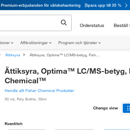
Premium-erbjudanden för vätskehantering
Spara upp till 35 %
Orderstatus
Beställ 
tioner
Affärslösningar
Program och tjänster
Ättiksyra
Ättiksyra, Optima™ LC/MS-betyg, Fisher Chemical™
Ättiksyra, Optima™ LC/MS-betyg, 
Chemical™
Handla allt Fisher Chemical Produkter
50 mL Poly Bottle
,
50ml
Change view
Kvantitet: