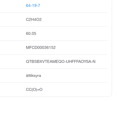
64-19-7
C2H4O2
60.05
MFCD00036152
QTBSBXVTEAMEQO-UHFFFAOYSA-N
ättiksyra
CC(O)=O