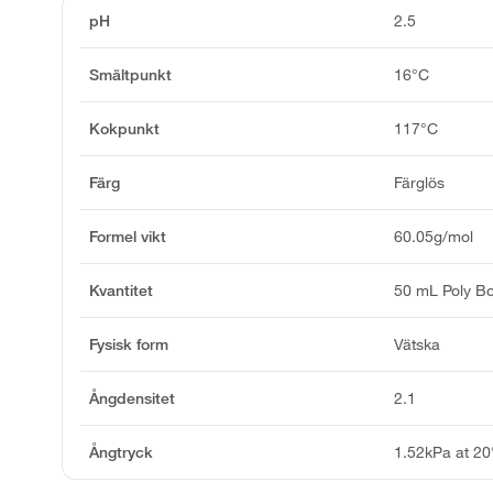
pH
2.5
Smältpunkt
16°C
Kokpunkt
117°C
Färg
Färglös
Formel vikt
60.05g/mol
Kvantitet
50 mL Poly Bo
Fysisk form
Vätska
Ångdensitet
2.1
Ångtryck
1.52kPa at 2