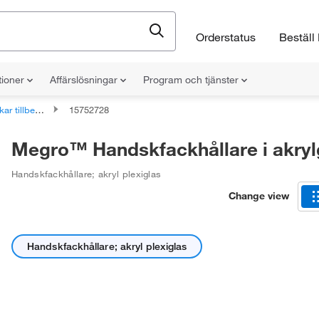
Orderstatus
Beställ 
tioner
Affärslösningar
Program och tjänster
r tillbehör
15752728
Megro™ Handskfackhållare i akryl
Handskfackhållare; akryl plexiglas
Change view
Handskfackhållare; akryl plexiglas