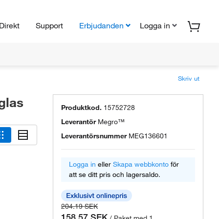
Direkt
Support
Erbjudanden
Logga in
Skriv ut
glas
Produktkod.
15752728
Leverantör
Megro™
Leverantörsnummer
MEG136601
Logga in
eller
Skapa webbkonto
för
att se ditt pris och lagersaldo.
204.19 SEK
158.57 SEK
/ Paket med 1