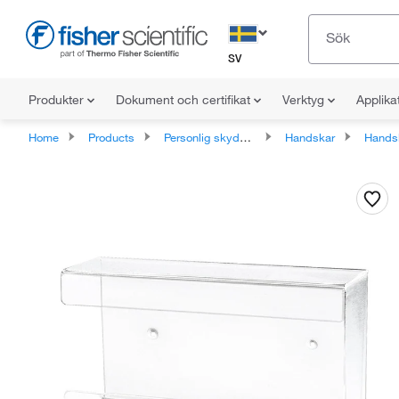
SV
Produkter
Dokument och certifikat
Verktyg
Applika
Home
Products
Personlig skyddsutrustning
Handskar
Handska