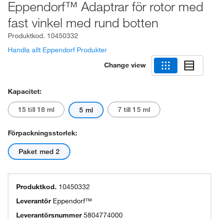
Eppendorf™ Adaptrar för rotor med
fast vinkel med rund botten
Produktkod.
10450332
Handla allt Eppendorf Produkter
Change view
Kapacitet:
15 till 18 ml
7 till 15 ml
5 ml
Förpackningsstorlek:
Paket med 2
Produktkod.
10450332
Leverantör
Eppendorf™
Leverantörsnummer
5804774000