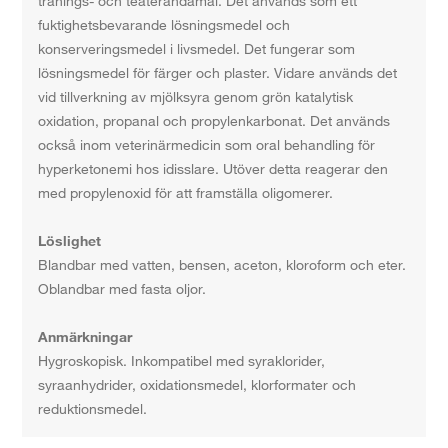
tränings- och teaterändamål. Det används som ett
fuktighetsbevarande lösningsmedel och
konserveringsmedel i livsmedel. Det fungerar som
lösningsmedel för färger och plaster. Vidare används det
vid tillverkning av mjölksyra genom grön katalytisk
oxidation, propanal och propylenkarbonat. Det används
också inom veterinärmedicin som oral behandling för
hyperketonemi hos idisslare. Utöver detta reagerar den
med propylenoxid för att framställa oligomerer.
Löslighet
Blandbar med vatten, bensen, aceton, kloroform och eter.
Oblandbar med fasta oljor.
Anmärkningar
Hygroskopisk. Inkompatibel med syraklorider,
syraanhydrider, oxidationsmedel, klorformater och
reduktionsmedel.