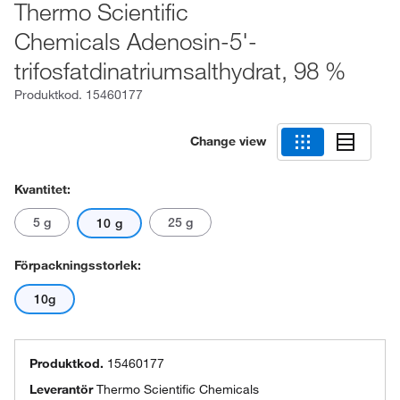
Thermo Scientific
Chemicals Adenosin-5'-
trifosfatdinatriumsalthydrat, 98 %
Produktkod.
15460177
Change view
Kvantitet:
5 g
25 g
10 g
Förpackningsstorlek:
10g
Produktkod.
15460177
Leverantör
Thermo Scientific Chemicals