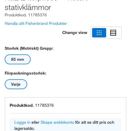
stativklämmor
Produktkod.
11785376
Handla allt Fisherbrand Produkter
Change view
Storlek (metriskt) Grepp:
85 mm
Förpackningsstorlek:
Varje
Produktkod.
11785376
Logga in
eller
Skapa webbkonto
för att se ditt pris och
lagersaldo.