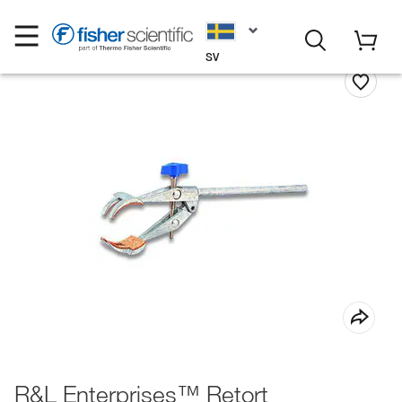
SV
R&L Enterprises™ Retort