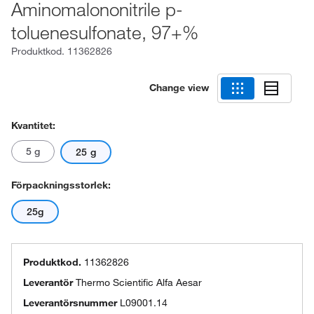
Aminomalononitrile p-
toluenesulfonate, 97+%
Produktkod.
11362826
Change view
Kvantitet:
5 g
25 g
Förpackningsstorlek:
25g
Produktkod.
11362826
Leverantör
Thermo Scientific Alfa Aesar
Leverantörsnummer
L09001.14