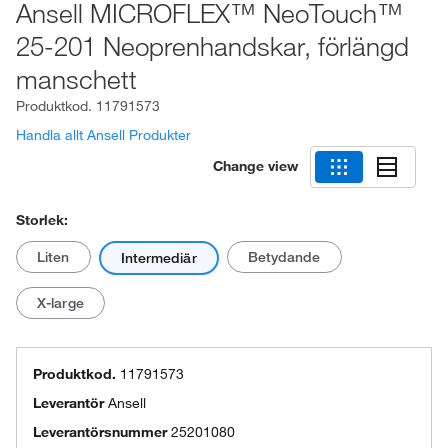
Ansell MICROFLEX™ NeoTouch™
25-201 Neoprenhandskar, förlängd
manschett
Produktkod.
11791573
Handla allt Ansell Produkter
Change view
Storlek:
Liten
Betydande
Intermediär
X-large
Produktkod.
11791573
Leverantör
Ansell
Leverantörsnummer
25201080