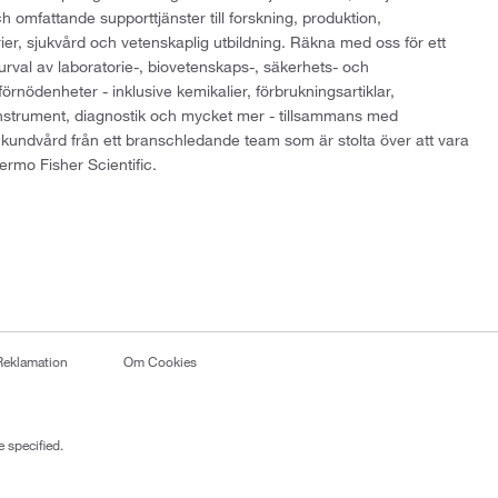
h omfattande supporttjänster till forskning, produktion,
rier, sjukvård och vetenskaplig utbildning. Räkna med oss för ett
 urval av laboratorie-, biovetenskaps-, säkerhets- och
örnödenheter - inklusive kemikalier, förbrukningsartiklar,
instrument, diagnostik och mycket mer - tillsammans med
 kundvård från ett branschledande team som är stolta över att vara
ermo Fisher Scientific.
Reklamation
Om Cookies
 specified.