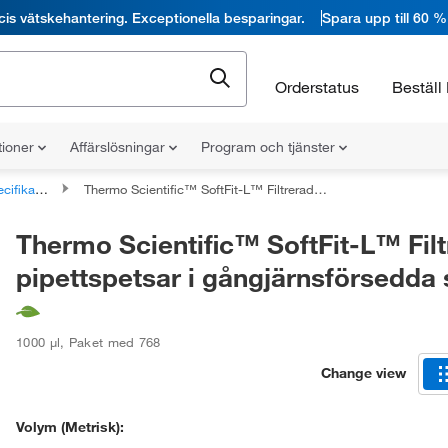
cis vätskehantering. Exceptionella besparingar.
Spara upp till 60 %
Orderstatus
Beställ 
tioner
Affärslösningar
Program och tjänster
fika tips
Thermo Scientific™ SoftFit-L™ Filtrerade pipettspetsar i gångjärnsförsedda ställ
Thermo Scientific™ SoftFit-L™ Fil
pipettspetsar i gångjärnsförsedda s
1000 μl
,
Paket med 768
Change view
Volym (metrisk):