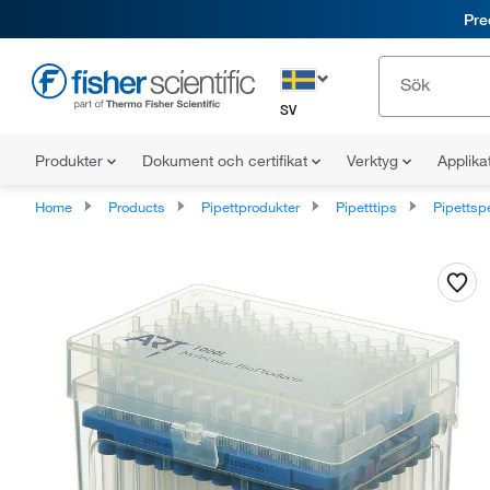
Pre
SV
Produkter
Dokument och certifikat
Verktyg
Applika
Home
Products
Pipettprodukter
Pipetttips
Pipettspeci