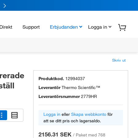
Direkt
Support
Erbjudanden
Logga in
Skriv ut
trerade
Produktkod.
12994037
täll
Leverantör
Thermo Scientific™
Leverantörsnummer
2779HR
Logga in
eller
Skapa webbkonto
för
att se ditt pris och lagersaldo.
2156.31 SEK
/
Paket med 768