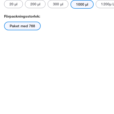
20 μl
200 μl
300 μl
1200μ 
1000 μl
Förpackningsstorlek:
Paket med 768