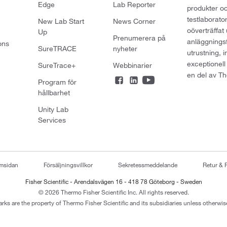
Edge
Lab Reporter
produkter oc
testlaborato
New Lab Start
News Corner
oöverträffat
Up
Prenumerera på
anläggningsf
ons
SureTRACE
nyheter
utrustning, 
exceptionell
SureTrace+
Webbinarier
en del av Th
Program för
hållbarhet
Unity Lab
Services
emsidan
Försäljningsvillkor
Sekretessmeddelande
Retur & 
Fisher Scientific - Arendalsvägen 16 - 418 78 Göteborg - Sweden
© 2026 Thermo Fisher Scientific Inc. All rights reserved.
arks are the property of Thermo Fisher Scientific and its subsidiaries unless otherwise