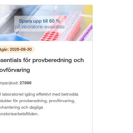
tgår: 2026-09-30
sentials för provberedning och
ovförvaring
mpanjkod:
27996
l laboratoriet igång effektivt med betrodda
dukter för provberedning, provförvaring,
vhantering och dagliga
oratoriearbetsflöden.