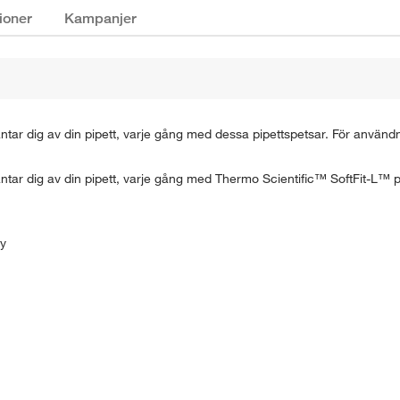
ioner
Kampanjer
ntar dig av din pipett, varje gång med dessa pipettspetsar. För anvä
tar dig av din pipett, varje gång med Thermo Scientific™ SoftFit-L™ p
ty