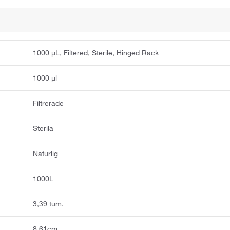
1000 μL, Filtered, Sterile, Hinged Rack
1000 μl
Filtrerade
Sterila
Naturlig
1000L
3,39 tum.
8.61cm