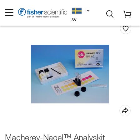
SV
Macherey-Nagel™ Analyskit