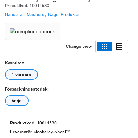
Produktkod.
10014530
Handla allt Macherey-Nagel Produkter
Change view
Kvantitet:
1 vardera
Förpackningsstorlek:
Varje
Produktkod.
10014530
Leverantör
Macherey-Nagel™