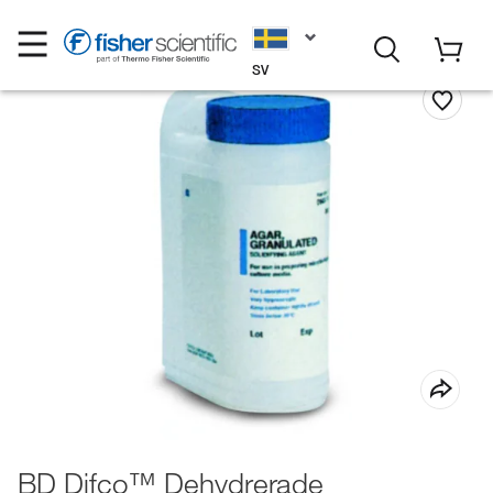
SV
BD Difco™ Dehydrerade