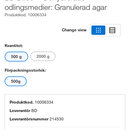
odlingsmedier: Granulerad agar
Produktkod.
10006334
Change view
Kvantitet:
2000 g
500 g
Förpackningsstorlek:
500g
Produktkod.
10006334
Leverantör
BD
Leverantörsnummer
214530