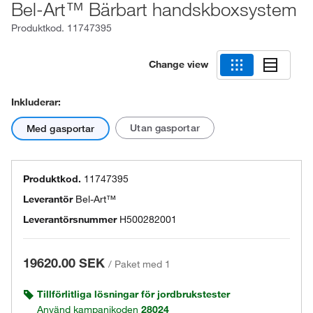
Bel-Art™ Bärbart handskboxsystem
Produktkod.
11747395
Change view
Inkluderar:
Utan gasportar
Med gasportar
Produktkod.
11747395
Leverantör
Bel-Art™
Leverantörsnummer
H500282001
19620.00 SEK
/
Paket med 1
Tillförlitliga lösningar för jordbrukstester
Använd kampanjkoden
28024