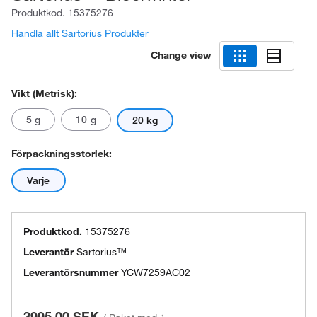
Produktkod.
15375276
Handla allt Sartorius Produkter
Change view
Vikt (metrisk):
5 g
10 g
20 kg
Förpackningsstorlek:
Varje
Produktkod.
15375276
Leverantör
Sartorius™
Leverantörsnummer
YCW7259AC02
3995.00 SEK