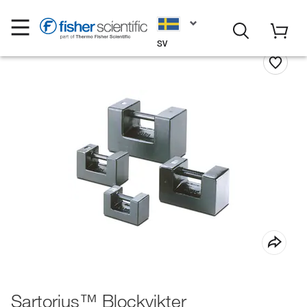
SV
Sartorius™ Blockvikter