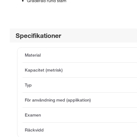
Graderad rund stam
Specifikationer
Material
Kapacitet (metrisk)
Typ
För användning med (applikation)
Examen
Räckvidd