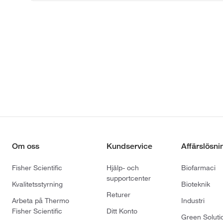
Om oss
Kundservice
Affärslösni
Fisher Scientific
Hjälp- och
Biofarmaci
supportcenter
Kvalitetsstyrning
Bioteknik
Returer
Arbeta på Thermo
Industri
Fisher Scientific
Ditt Konto
Green Soluti