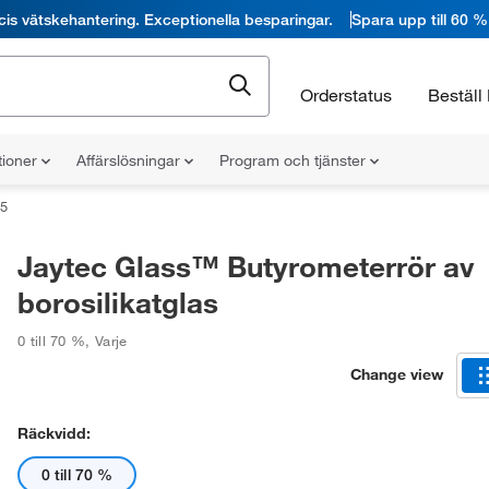
cis vätskehantering. Exceptionella besparingar.
Spara upp till 60 %
Orderstatus
Beställ 
tioner
Affärslösningar
Program och tjänster
5
Jaytec Glass™ Butyrometerrör av
borosilikatglas
0 till 70 %
,
Varje
Change view
Räckvidd:
0 till 70 %