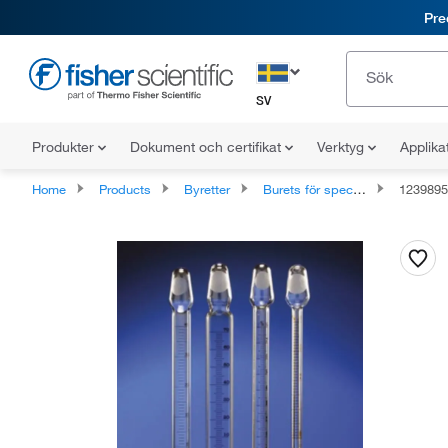
Pre
SV
Produkter
Dokument och certifikat
Verktyg
Applika
Home
Products
Byretter
Burets för speciella ändamål
1239895