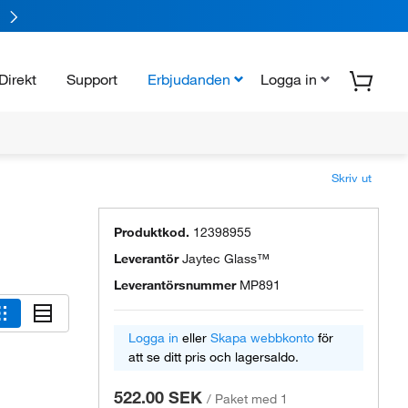
Direkt
Support
Erbjudanden
Logga in
Skriv ut
Produktkod.
12398955
Leverantör
Jaytec Glass™
Leverantörsnummer
MP891
Logga in
eller
Skapa webbkonto
för
att se ditt pris och lagersaldo.
522.00 SEK
/
Paket med 1