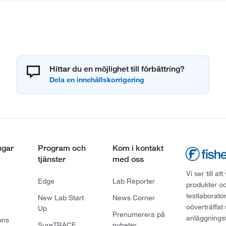
Hittar du en möjlighet till förbättring?
ngar
Program och
Kom i kontakt
tjänster
med oss
Vi ser till 
Edge
Lab Reporter
produkter oc
testlaborato
New Lab Start
News Corner
oöverträffat
Up
Prenumerera på
anläggningsf
ons
SureTRACE
nyheter