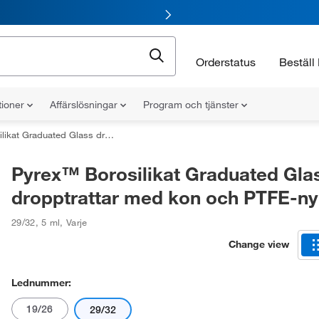
Orderstatus
Beställ 
tioner
Affärslösningar
Program och tjänster
ted Glass dropptrattar med kon och PTFE-nyckel
Pyrex™ Borosilikat Graduated Gla
dropptrattar med kon och PTFE-ny
29/32
,
5 ml
,
Varje
Change view
Lednummer:
19/26
29/32