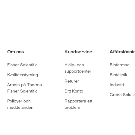
Om oss
Kundservice
Affärslösni
Fisher Scientific
Hjälp- och
Biofarmaci
supportcenter
Kvalitetsstyrning
Bioteknik
Returer
Arbeta på Thermo
Industri
Fisher Scientific
Ditt Konto
Green Soluti
Policyer och
Rapportera ett
meddelanden
problem