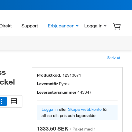
Direkt
Support
Erbjudanden
Logga in
Skriv ut
ss
Produktkod.
12913671
ckel
Leverantör
Pyrex
Leverantörsnummer
443347
Logga in
eller
Skapa webbkonto
för
att se ditt pris och lagersaldo.
1333.50 SEK
/
Paket med 1