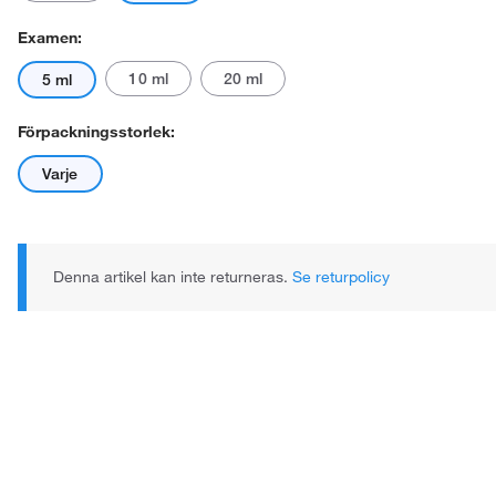
Examen:
10 ml
20 ml
5 ml
Förpackningsstorlek:
Varje
Denna artikel kan inte returneras.
Se returpolicy