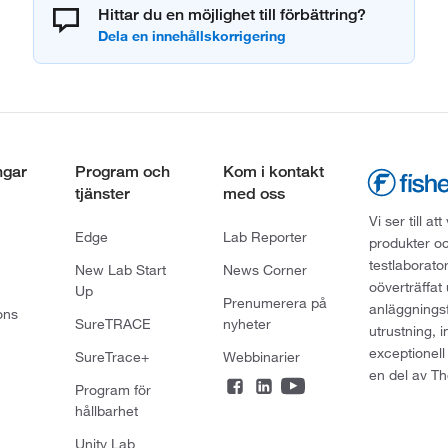
Hittar du en möjlighet till förbättring?
ngar
Program och
Kom i kontakt
tjänster
med oss
Vi ser till 
Edge
Lab Reporter
produkter oc
testlaborato
New Lab Start
News Corner
oöverträffat
Up
Prenumerera på
anläggningsf
ons
SureTRACE
nyheter
utrustning, 
exceptionell
SureTrace+
Webbinarier
en del av Th
Program för
hållbarhet
Unity Lab