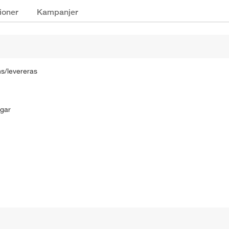
ioner
Kampanjer
s/levereras
ngar