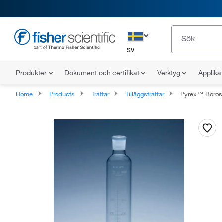
SV
Produkter
Dokument och certifikat
Verktyg
Applika
Home
Products
Trattar
Tilläggstrattar
Pyrex™ Borosilikat Gradua