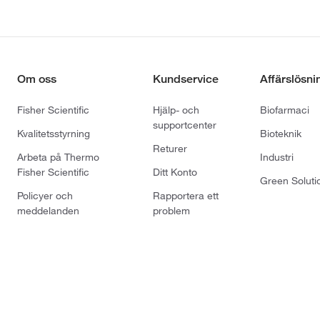
Om oss
Kundservice
Affärslösni
Fisher Scientific
Hjälp- och
Biofarmaci
supportcenter
Kvalitetsstyrning
Bioteknik
Returer
Arbeta på Thermo
Industri
Fisher Scientific
Ditt Konto
Green Soluti
Policyer och
Rapportera ett
meddelanden
problem