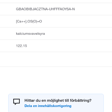
GBAOBIBJACZTNA-UHFFFAOYSA-N
[Ca++].OS(O)=O
kalciumsvavelsyra
122.15
Hittar du en möjlighet till förbättring?