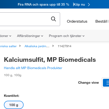
Fira RNA och spara upp till 35 %
Köp nu
Orderstatus
Beställ 
tioner
Affärslösningar
Program och tjänster
niska salter
Alkaliska jordmetallsalter
11427914
Kalciumsulfit, MP Biomedicals
Handla allt MP Biomedicals Produkter
100 g
,
100g
Change view
Kvantitet:
100 g