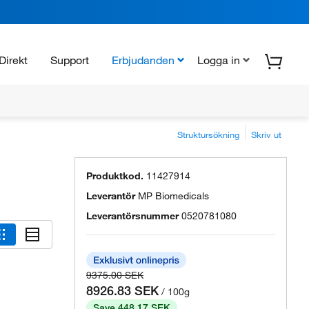
Direkt
Support
Erbjudanden
Logga in
Struktursökning
Skriv ut
Produktkod.
11427914
Leverantör
MP Biomedicals
Leverantörsnummer
0520781080
9375.00 SEK
8926.83 SEK
/ 100g
Save 448.17 SEK