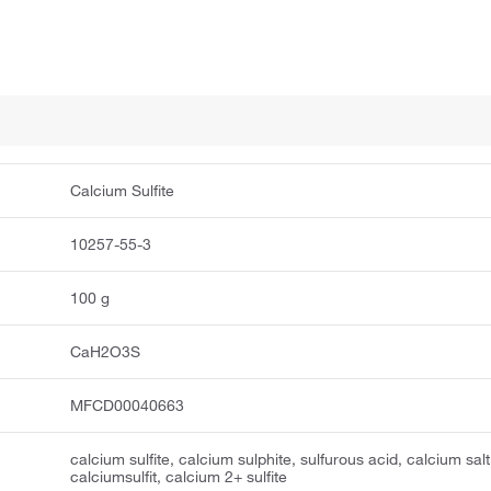
Calcium Sulfite
10257-55-3
100 g
CaH2O3S
MFCD00040663
calcium sulfite, calcium sulphite, sulfurous acid, calcium salt
calciumsulfit, calcium 2+ sulfite