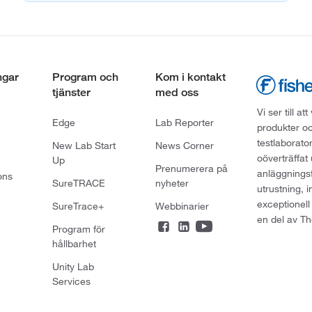
ngar
Program och
Kom i kontakt
tjänster
med oss
Vi ser till 
Edge
Lab Reporter
produkter oc
testlaborato
New Lab Start
News Corner
oöverträffat
Up
Prenumerera på
anläggningsf
ons
SureTRACE
nyheter
utrustning, 
exceptionell
SureTrace+
Webbinarier
en del av Th
Program för
hållbarhet
Unity Lab
Services