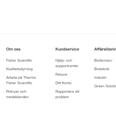
Om oss
Kundservice
Affärslösni
Fisher Scientific
Hjälp- och
Biofarmaci
supportcenter
Kvalitetsstyrning
Bioteknik
Returer
Arbeta på Thermo
Industri
Fisher Scientific
Ditt Konto
Green Soluti
Policyer och
Rapportera ett
meddelanden
problem