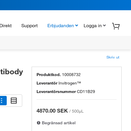
Direkt
Support
Erbjudanden
Logga in
Skriv ut
tibody
Produktkod.
10008732
Leverantör
Invitrogen™
Leverantörsnummer
CD11B29
4870.00 SEK
/
500µL
Begränsad artikel