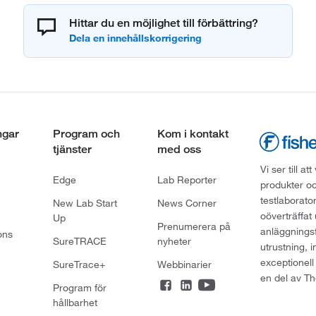
Hittar du en möjlighet till förbättring?
ngar
Program och
Kom i kontakt
tjänster
med oss
Vi ser till 
Edge
Lab Reporter
produkter oc
testlaborato
New Lab Start
News Corner
oöverträffat
Up
Prenumerera på
anläggningsf
ons
SureTRACE
nyheter
utrustning, 
exceptionell
SureTrace+
Webbinarier
en del av Th
Program för
hållbarhet