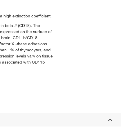
high extinction coefficient.
rin beta-2 (CD18). The
expressed on the surface of
he brain. CD11b/CD18
Factor X -these adhesions
s than 1% of thymocytes, and
ession levels vary on tissue
s associated with CD11b