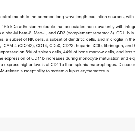
ctral match to the common long-wavelength excitation sources, with a 
a 165 kDa adhesion molecule that associates non-covalently with integ
 alpha-M beta-2, Mac-1, and CR3 (complement receptor 3). CD11b is 
a subset of NK cells, a subset of dendritic cells, and microglia in t
, ICAM-4 (CD242), CD14, CD50, CD23, heparin, iC3b, fibrinogen, and 
b is expressed on 8% of spleen cells, 44% of bone marrow cells, and les
The expression of CD11b increases during monocyte maturation and expr
to express higher levels of CD11b than splenic macrophages. Disease
-related susceptibility to systemic lupus erythematosus.