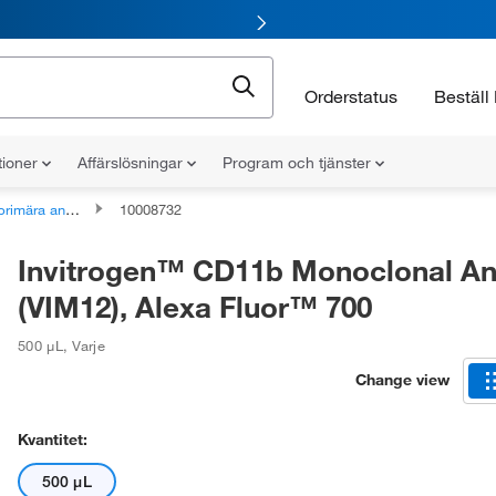
Orderstatus
Beställ 
tioner
Affärslösningar
Program och tjänster
imära antikroppar
10008732
Invitrogen™ CD11b Monoclonal An
(VIM12), Alexa Fluor™ 700
500 μL
,
Varje
Change view
Kvantitet:
500 μL