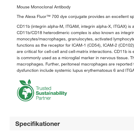
Mouse Monoclonal Antibody
The Alexa Fluor™ 700 dye conjugate provides an excellent spe
CD11b (integrin alpha-M, ITGAM, integrin alpha-X, ITGAX) is 
CD11b/CD18 heterodimeric complex is also known as integrin
monocytes/macrophages, granulocytes, activated lymphocytes, 
functions as the receptor for ICAM-1 (CD54), ICAM-2 (CD102)
are critical for cell-cell and cell-matrix interactions. CD11
is commonly used as a microglial marker in nervous tissue. 
macrophages. Further, peritoneal macrophages are reported 
dysfunction include systemic lupus erythematosus 6 and ITGAM
Specifikationer