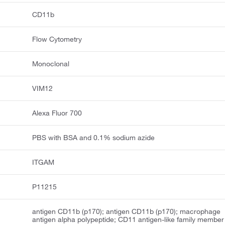
CD11b
Flow Cytometry
Monoclonal
VIM12
Alexa Fluor 700
PBS with BSA and 0.1% sodium azide
ITGAM
P11215
antigen CD11b (p170); antigen CD11b (p170); macrophage
antigen alpha polypeptide; CD11 antigen-like family member