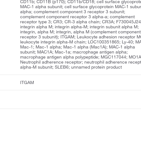
CD11b; CD11B (p170); CD11b/CD18; cell surface glycoprot
MAC-1 alpha subunit; cell surface glycoprotein MAC-1 subun
alpha; complement component 3 receptor 3 subunit;
complement component receptor 3 alpha-a; complement
receptor type 3; CR3; CR-3 alpha chain; CR3A; F730045J24
integrin alpha M; integrin alpha-M; integrin subunit alpha M;
integrin, alpha M; integrin, alpha M (complement component
receptor 3 subunit); ITGAM; Leukocyte adhesion receptor 
leukocyte integrin alpha-M chain; LOC100351865; Ly-40; M
Mac-1; Mac-1 alpha; Mac-1 alpha (Mac1A); MAC-1 alpha
subunit; MAC1A; Mac-1a; macrophage antigen alpha;
macrophage antigen alpha polypeptide; MGC117044; MO1A
Neutrophil adherence receptor; neutrophil adherence recep
alpha-M subunit; SLEB6; unnamed protein product
ITGAM