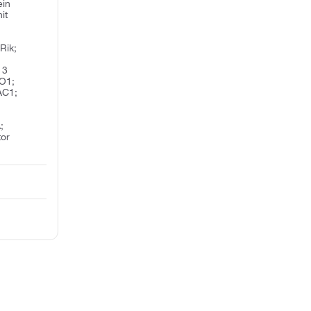
ein
it
Rik;
 3
MO1;
AC1;
;
tor