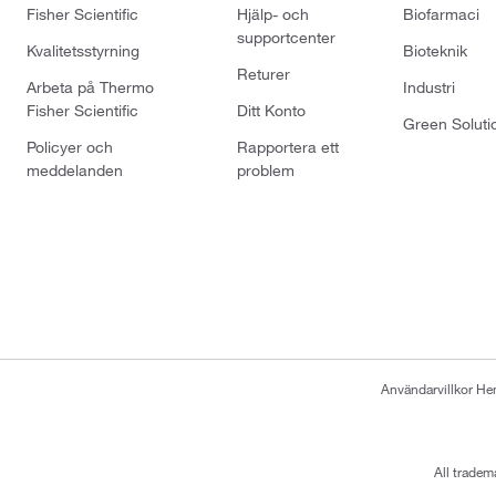
Fisher Scientific
Hjälp- och
Biofarmaci
supportcenter
Kvalitetsstyrning
Bioteknik
Returer
Arbeta på Thermo
Industri
Fisher Scientific
Ditt Konto
Green Soluti
Policyer och
Rapportera ett
meddelanden
problem
Användarvillkor H
All tradem