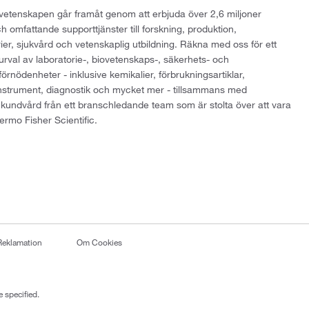
att vetenskapen går framåt genom att erbjuda över 2,6 miljoner
h omfattande supporttjänster till forskning, produktion,
rier, sjukvård och vetenskaplig utbildning. Räkna med oss för ett
 urval av laboratorie-, biovetenskaps-, säkerhets- och
örnödenheter - inklusive kemikalier, förbrukningsartiklar,
instrument, diagnostik och mycket mer - tillsammans med
 kundvård från ett branschledande team som är stolta över att vara
ermo Fisher Scientific.
Reklamation
Om Cookies
 specified.