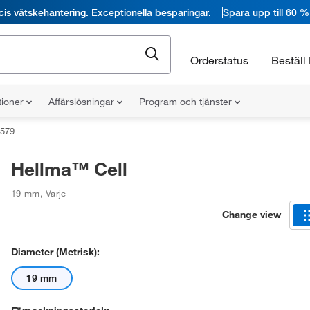
cis vätskehantering. Exceptionella besparingar.
Spara upp till 60 %
Orderstatus
Beställ 
tioner
Affärslösningar
Program och tjänster
579
Hellma™ Cell
19 mm
,
Varje
Change view
Diameter (metrisk):
19 mm