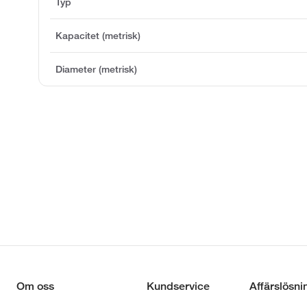
Typ
Kapacitet (metrisk)
Diameter (metrisk)
Om oss
Kundservice
Affärslösni