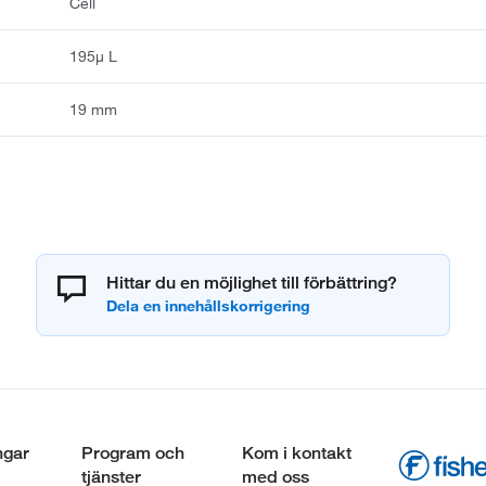
Cell
195μ L
19 mm
Hittar du en möjlighet till förbättring?
ngar
Program och
Kom i kontakt
tjänster
med oss