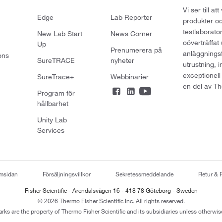
Vi ser till 
Edge
Lab Reporter
produkter oc
testlaborato
New Lab Start
News Corner
oöverträffat
Up
Prenumerera på
anläggningsf
ons
SureTRACE
nyheter
utrustning, 
exceptionell
SureTrace+
Webbinarier
en del av Th
Program för
hållbarhet
Unity Lab
Services
emsidan
Försäljningsvillkor
Sekretessmeddelande
Retur & 
Fisher Scientific - Arendalsvägen 16 - 418 78 Göteborg - Sweden
© 2026 Thermo Fisher Scientific Inc. All rights reserved.
arks are the property of Thermo Fisher Scientific and its subsidiaries unless otherwise