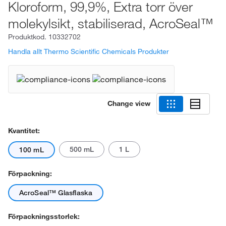
Kloroform, 99,9%, Extra torr över
molekylsikt, stabiliserad, AcroSeal™
Produktkod.
10332702
Handla allt Thermo Scientific Chemicals Produkter
Change view
Kvantitet:
500 mL
1 L
100 mL
Förpackning:
AcroSeal™ Glasflaska
Förpackningsstorlek: