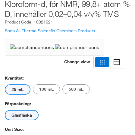
Kloroform-d, för NMR, 99,8+ atom %
D, innehåller 0,02–0,04 v/v% TMS
Product Code.
10021621
Shop All Thermo Scientific Chemicals Products
Change view
Kvantitet:
100 mL
500 mL
25 mL
Förpackning:
Glasflaska
Unit Size: