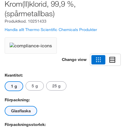
Krom(II)klorid, 99,9 %,
(spårmetallbas)
Produktkod.
10251433
Handla allt Thermo Scientific Chemicals Produkter
Change view
Kvantitet:
5 g
25 g
1 g
Förpackning:
Glasflaska
Förpackningsstorlek: