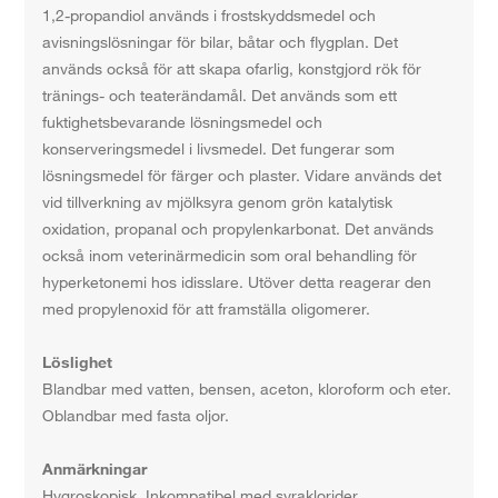
1,2-propandiol används i frostskyddsmedel och
avisningslösningar för bilar, båtar och flygplan. Det
används också för att skapa ofarlig, konstgjord rök för
tränings- och teaterändamål. Det används som ett
fuktighetsbevarande lösningsmedel och
konserveringsmedel i livsmedel. Det fungerar som
lösningsmedel för färger och plaster. Vidare används det
vid tillverkning av mjölksyra genom grön katalytisk
oxidation, propanal och propylenkarbonat. Det används
också inom veterinärmedicin som oral behandling för
hyperketonemi hos idisslare. Utöver detta reagerar den
med propylenoxid för att framställa oligomerer.
Löslighet
Blandbar med vatten, bensen, aceton, kloroform och eter.
Oblandbar med fasta oljor.
Anmärkningar
Hygroskopisk. Inkompatibel med syraklorider,