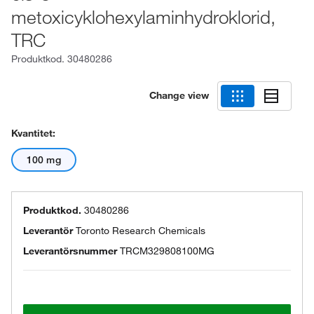
metoxicyklohexylaminhydroklorid,
TRC
Produktkod.
30480286
Change view
Kvantitet:
100 mg
Produktkod.
30480286
Leverantör
Toronto Research Chemicals
Leverantörsnummer
TRCM329808100MG