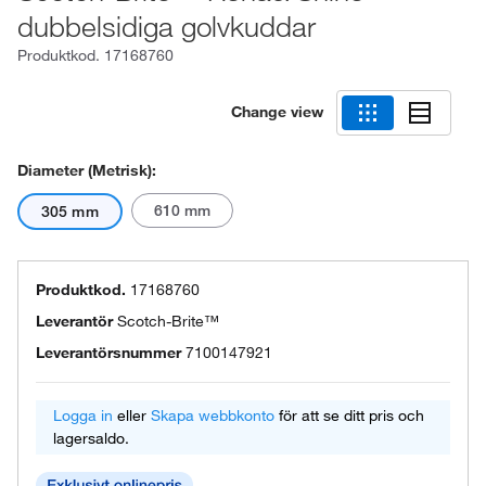
dubbelsidiga golvkuddar
Produktkod.
17168760
Change view
Diameter (metrisk):
610 mm
305 mm
Produktkod.
17168760
Leverantör
Scotch-Brite™
Leverantörsnummer
7100147921
Logga in
eller
Skapa webbkonto
för att se ditt pris och
lagersaldo.