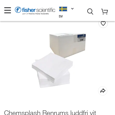
SV
Chemsplash Renrums luddfri vit