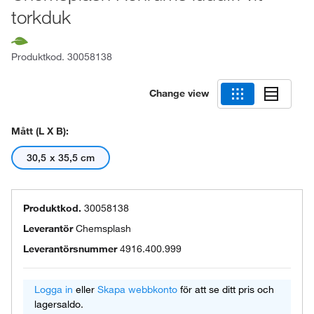
torkduk
Produktkod.
30058138
Change view
Mått (L X B):
30,5 x 35,5 cm
Produktkod.
30058138
Leverantör
Chemsplash
Leverantörsnummer
4916.400.999
Logga in
eller
Skapa webbkonto
för att se ditt pris och
lagersaldo.