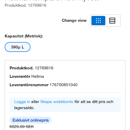
Produktkod.
12769616
Change view
Kapacitet (metrisk):
390μ L
Produktkod.
12769616
Leverantör
Hellma
Leverantörsnummer
176700851040
Logga in
eller
Skapa webbkonto
för att se ditt pris och
lagersaldo.
6025.00 SEK