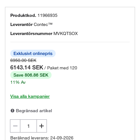
Produktkod.
11966935
Leverantör
Contec™
Leverantörsnummer
MVKQTSOX
6950.00 SEK
6143.14 SEK
/ Paket med 120
Save 806.86 SEK
11% Av
Visa alla kampanjer
Begränsad artikel
Beräknad leverans: 24-09-2026