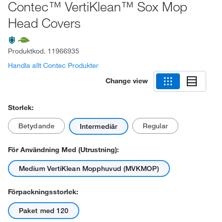
Contec™ VertiKlean™ Sox Mop
Head Covers
Produktkod.
11966935
Handla allt Contec Produkter
Change view
Storlek:
Betydande
Regular
Intermediär
För Användning Med (utrustning):
Medium VertiKlean Mopphuvud (MVKMOP)
Förpackningsstorlek:
Paket med 120