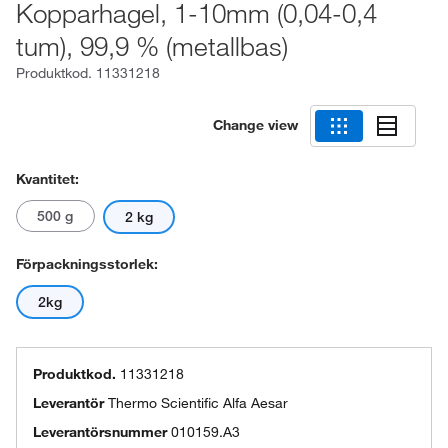
Kopparhagel, 1-10mm (0,04-0,4
tum), 99,9 % (metallbas)
Produktkod.
11331218
Change view
Kvantitet:
500 g
2 kg
Förpackningsstorlek:
2kg
Produktkod.
11331218
Leverantör
Thermo Scientific Alfa Aesar
Leverantörsnummer
010159.A3