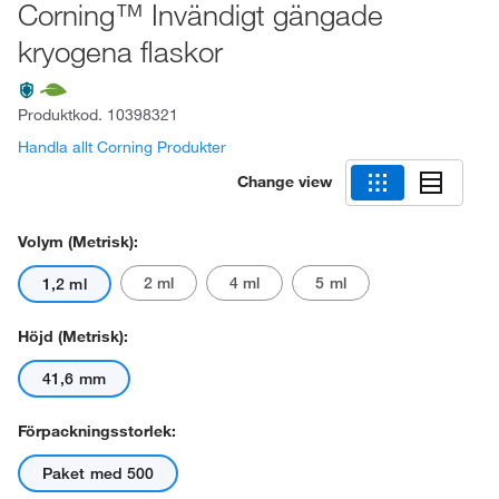
Corning™ Invändigt gängade
kryogena flaskor
Produktkod.
10398321
Handla allt Corning Produkter
Change view
Volym (metrisk):
2 ml
4 ml
5 ml
1,2 ml
Höjd (metrisk):
41,6 mm
Förpackningsstorlek:
Paket med 500