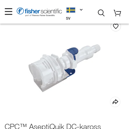
SV
CPC™ AseptiQuik DC-kaross