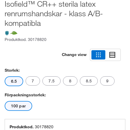
Isofield™ CR++ sterila latex
renrumshandskar - klass A/B-
kompatibla
Produktkod.
30178820
Change view
Storlek:
7
7.5
8
8.5
9
6.5
Förpackningsstorlek:
100 par
Produktkod.
30178820