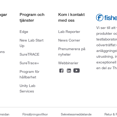
ngar
Program och
Kom i kontakt
tjänster
med oss
Vi ser till 
Edge
Lab Reporter
produkter oc
testlaborato
New Lab Start
News Corner
oöverträffat
Up
Prenumerera på
anläggningsf
ons
SureTRACE
nyheter
utrustning, 
exceptionell
SureTrace+
Webbinarier
en del av Th
Program för
hållbarhet
Unity Lab
Services
emsidan
Försäljningsvillkor
Sekretessmeddelande
Retur & 