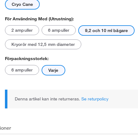
Cryo Cane
För Användning Med (utrustning):
2 ampuller
6 ampuller
9,2 och 10 ml bägare
Den faktiska produkten kan avvika.
Kryorör med 12,5 mm diameter
Förpackningsstorlek:
6 ampuller
Varje
Denna artikel kan inte returneras.
Se returpolicy
ioner