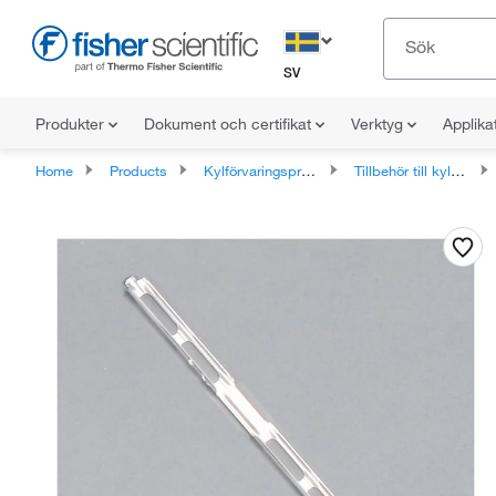
SV
Produkter
Dokument och certifikat
Verktyg
Applika
Home
Products
Kylförvaringsprodukter
Tillbehör till kyl och frys