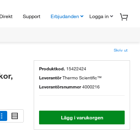
Direkt
Support
Erbjudanden
Logga in
Skriv ut
Produktkod.
15422424
kor,
Leverantör
Thermo Scientific™
Leverantörsnummer
4000216
Lägg i varukorgen