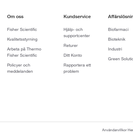
Om oss
Kundservice
Affärslösni
Fisher Scientific
Hjälp- och
Biofarmaci
supportcenter
Kvalitetsstyrning
Bioteknik
Returer
Arbeta på Thermo
Industri
Fisher Scientific
Ditt Konto
Green Soluti
Policyer och
Rapportera ett
meddelanden
problem
Användarvillkor H