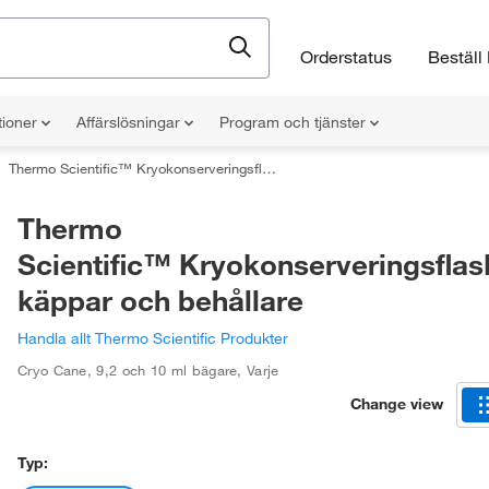
Orderstatus
Beställ 
tioner
Affärslösningar
Program och tjänster
Thermo Scientific™ Kryokonserveringsflaskor, käppar och behållare
Thermo
Scientific™ Kryokonserveringsflas
käppar och behållare
Handla allt Thermo Scientific Produkter
Cryo Cane
,
9,2 och 10 ml bägare
,
Varje
Change view
Typ: