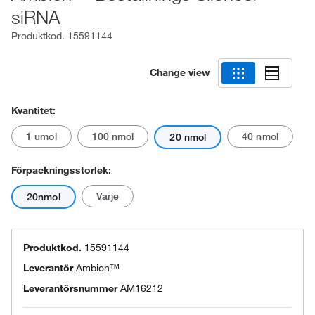
siRNA
Produktkod.
15591144
Change view
Kvantitet:
1 umol
100 nmol
40 nmol
20 nmol
Förpackningsstorlek:
Varje
20nmol
Produktkod.
15591144
Leverantör
Ambion™
Leverantörsnummer
AM16212