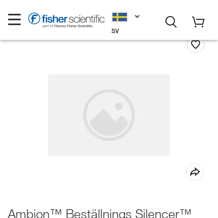
SV
Ambion™ Beställnings Silencer™