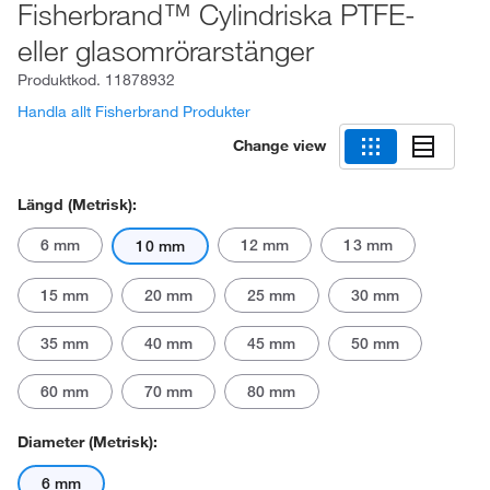
Fisherbrand™ Cylindriska PTFE-
eller glasomrörarstänger
Produktkod.
11878932
Handla allt Fisherbrand Produkter
Change view
Längd (metrisk):
6 mm
12 mm
13 mm
10 mm
15 mm
20 mm
25 mm
30 mm
35 mm
40 mm
45 mm
50 mm
60 mm
70 mm
80 mm
Diameter (metrisk):
6 mm