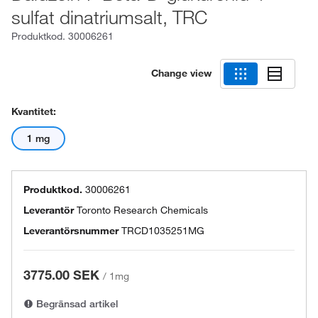
sulfat dinatriumsalt, TRC
Produktkod.
30006261
Change view
Kvantitet:
1 mg
Produktkod.
30006261
Leverantör
Toronto Research Chemicals
Leverantörsnummer
TRCD1035251MG
3775.00 SEK
/
1mg
Begränsad artikel