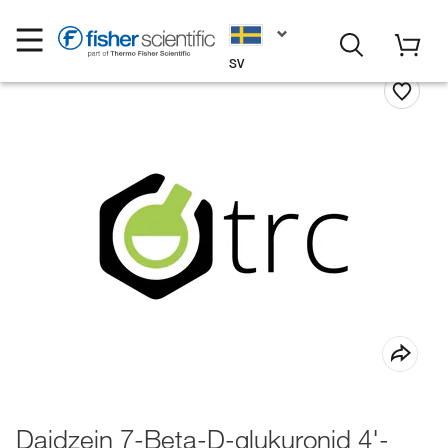
SV
Daidzein 7-Beta-D-glukuronid 4'-