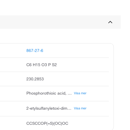
867-27-6
C6 H15 O3 P S2
230.2853
Phosphorothioic acid, O-[2-(ethylthio)ethyl] O,O-dimethyl ester, Phosphorothioic acid, O-[2-(ethylthio)ethyl] O,O-di-Me ester (6CI), Demeton-O-methyl, Methyl-O-demeton, O,O-Dimethyl O-2-(ethylthio)ethyl phosphorothioate, O,O-Dimethyl O-[2-(ethylthio)ethyl] thiophosphate, O-[2-(Ethylthio)ethyl] O,O-dimethyl phosphorothioate, O-[2-(Ethylthio)ethyl] O,O-dimethyl thiophosphate
Visa mer
2-etylsulfanyletoxi-dimetoxi-sulfanyliden-λ^{5}-fosfan
Visa mer
CCSCCOP(=S)(OC)OC