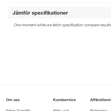
Jämför specifikationer
One moment while we fetch specification compare results
Om oss
Kundservice
Affärslösni
Fisher Scientific
Hjälp- och
Biofarmaci