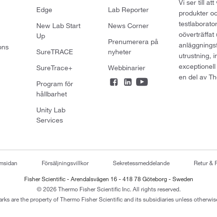
Vi ser till 
Edge
Lab Reporter
produkter oc
testlaborato
New Lab Start
News Corner
oöverträffat
Up
Prenumerera på
anläggningsf
ons
SureTRACE
nyheter
utrustning, 
exceptionell
SureTrace+
Webbinarier
en del av Th
Program för
hållbarhet
Unity Lab
Services
emsidan
Försäljningsvillkor
Sekretessmeddelande
Retur & 
Fisher Scientific - Arendalsvägen 16 - 418 78 Göteborg - Sweden
© 2026 Thermo Fisher Scientific Inc. All rights reserved.
arks are the property of Thermo Fisher Scientific and its subsidiaries unless otherwise