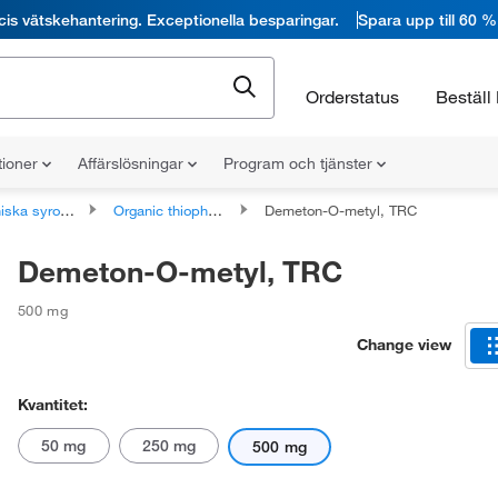
cis vätskehantering. Exceptionella besparingar.
Spara upp till 60 %
Orderstatus
Beställ 
tioner
Affärslösningar
Program och tjänster
syror och derivat
Organic thiophosphoric acids and derivatives
Demeton-O-metyl, TRC
Demeton-O-metyl, TRC
500 mg
Change view
Kvantitet:
50 mg
250 mg
500 mg