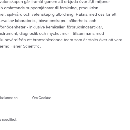
att vetenskapen går framåt genom att erbjuda över 2,6 miljoner
h omfattande supporttjänster till forskning, produktion,
rier, sjukvård och vetenskaplig utbildning. Räkna med oss för ett
 urval av laboratorie-, biovetenskaps-, säkerhets- och
örnödenheter - inklusive kemikalier, förbrukningsartiklar,
instrument, diagnostik och mycket mer - tillsammans med
 kundvård från ett branschledande team som är stolta över att vara
ermo Fisher Scientific.
Reklamation
Om Cookies
 specified.