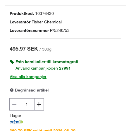
Produktkod.
10376430
Leverantör
Fisher Chemical
Leverantörsnummer
P/5240/53
495.97 SEK
/
500g
Från kemikalier till kromatografi
Använd kampanjkoden
27991
Visa alla kampanjer
Begränsad artikel
I lager
369.79 SEK valid until 2026-08-30