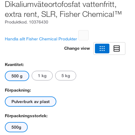
Dikaliumväteortofosfat vattenfritt,
extra rent, SLR, Fisher Chemical™
Produktkod.
10376430
Handla allt Fisher Chemical Produkter
Change view
Kvantitet:
1 kg
5 kg
500 g
Förpackning:
Pulverburk av plast
Förpackningsstorlek:
500g