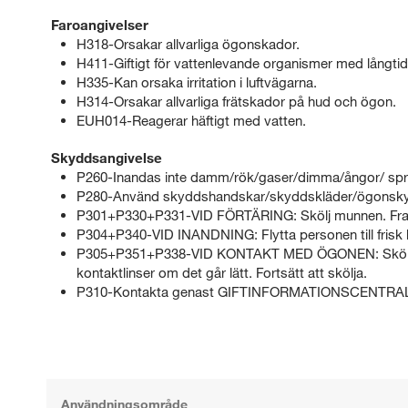
Faroangivelser
H318-Orsakar allvarliga ögonskador.
H411-Giftigt för vattenlevande organismer med långtid
H335-Kan orsaka irritation i luftvägarna.
H314-Orsakar allvarliga frätskador på hud och ögon.
EUH014-Reagerar häftigt med vatten.
Skyddsangivelse
P260-Inandas inte damm/rök/gaser/dimma/ångor/ spr
P280-Använd skyddshandskar/skyddskläder/ögonsky
P301+P330+P331-VID FÖRTÄRING: Skölj munnen. Fram
P304+P340-VID INANDNING: Flytta personen till frisk luf
P305+P351+P338-VID KONTAKT MED ÖGONEN: Skölj försi
kontaktlinser om det går lätt. Fortsätt att skölja.
P310-Kontakta genast GIFTINFORMATIONSCENTRALE
Användningsområde