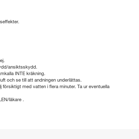
seffekter.
ej.
dd/ansiktsskydd.
kalla INTE kräkning.
t och se till att andningen underlättas.
ktigt med vatten i flera minuter. Ta ur eventuella
N/läkare .