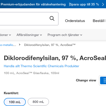
Premium-erbjudanden för vätskehantering
Spara upp till 35 %
Orderstatus
Beställ 
tioner
Affärslösningar
Program och tjänster
alloida föreningar
Diklorodifenylsilan, 97 %, AcroSeal™
Diklorodifenylsilan, 97 %, AcroSe
Handla allt Thermo Scientific Chemicals Produkter
100 mL
,
AcroSeal™ Glasflaska
,
100ml
Change view
Kvantitet:
800 mL
100 mL