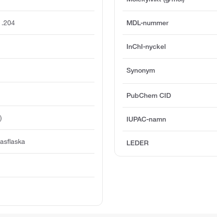
1.204
MDL-nummer
InChI-nyckel
Synonym
PubChem CID
)
IUPAC-namn
asflaska
LEDER