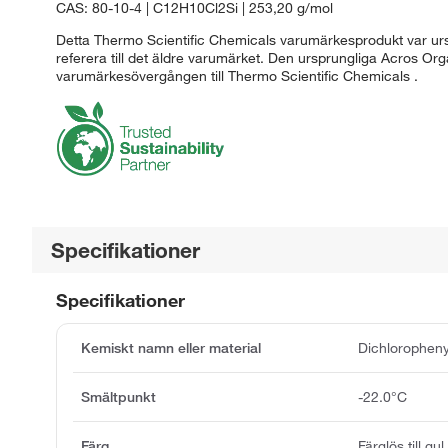
CAS: 80-10-4 | C12H10Cl2Si | 253,20 g/mol
Detta Thermo Scientific Chemicals varumärkesprodukt var ursp
referera till det äldre varumärket. Den ursprungliga Acros Or
varumärkesövergången till Thermo Scientific Chemicals .
Specifikationer
Specifikationer
Kemiskt namn eller material
Dichloropheny
Smältpunkt
-22.0°C
Färg
Färglös till gul