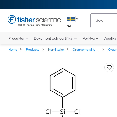
SV
Produkter
Dokument och certifikat
Verktyg
Applika
Home
Products
Kemikalier
Organometalliska föreningar
Organo-met