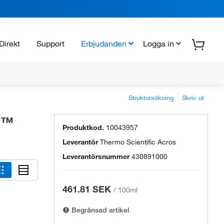
Direkt
Support
Erbjudanden
Logga in
Struktursökning
Skriv ut
al™
Produktkod.
10043957
Leverantör
Thermo Scientific Acros
Leverantörsnummer
430891000
461.81 SEK
/
100ml
Begränsad artikel