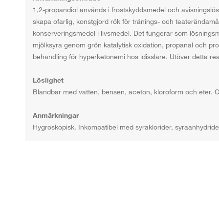
1,2-propandiol används i frostskyddsmedel och avisningslösni
skapa ofarlig, konstgjord rök för tränings- och teaterända
konserveringsmedel i livsmedel. Det fungerar som lösningsmed
mjölksyra genom grön katalytisk oxidation, propanal och p
behandling för hyperketonemi hos idisslare. Utöver detta re
Löslighet
Blandbar med vatten, bensen, aceton, kloroform och eter. O
Anmärkningar
Hygroskopisk. Inkompatibel med syraklorider, syraanhydride