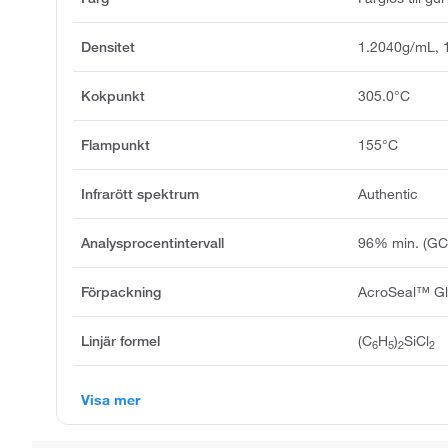
Densitet
1.2040g/mL, 
Kokpunkt
305.0°C
Flampunkt
155°C
Infrarött spektrum
Authentic
Analysprocentintervall
96% min. (GC
Förpackning
AcroSeal™ Gl
Linjär formel
(C
H
)
SiCl
6
5
2
2
Visa mer