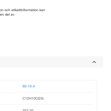
n och etikettinformation kan
 en del av
80-10-4
C12H10Cl2Si
253.20