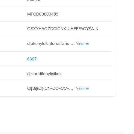
MFCD00000489
OSXYHAQZDCICNX-UHFFFAOYSA-N
diphenyldichlorosilane, silane, dichlorodiphenyl, dichloro diphenyl silane, diphenylsilicon dichloride, diphenylsilyl dichloride, dichlor-difenylsilan, diphenyl dichlorosilane, dichlor-difenylsilan czech, hsdb 316, benzene, 1,1'-dichlorosilylene bis
Visa mer
6627
diklor(difenyl)silan
Cl[Si](Cl)(C1=CC=CC=C1)C1=CC=CC=C1
Visa mer