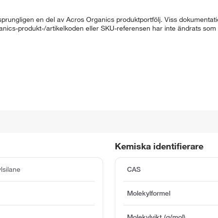
rungligen en del av Acros Organics produktportfölj. Viss dokumentatio
ganics-produkt-/artikelkoden eller SKU-referensen har inte ändrats som
Kemiska identifierare
lsilane
CAS
Molekylformel
Molekylvikt (g/mol)