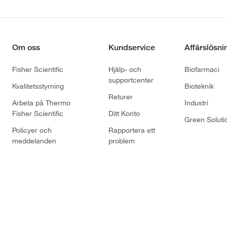
Om oss
Kundservice
Affärslösni
Fisher Scientific
Hjälp- och
Biofarmaci
supportcenter
Kvalitetsstyrning
Bioteknik
Returer
Arbeta på Thermo
Industri
Fisher Scientific
Ditt Konto
Green Soluti
Policyer och
Rapportera ett
meddelanden
problem