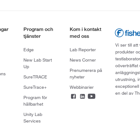
ngar
Program och
Kom i kontakt
tjänster
med oss
Vi ser till 
Edge
Lab Reporter
produkter oc
testlaborato
New Lab Start
News Corner
oöverträffat
Up
Prenumerera på
anläggningsf
ons
SureTRACE
nyheter
utrustning, 
exceptionell
SureTrace+
Webbinarier
en del av Th
Program för
hållbarhet
Unity Lab
Services