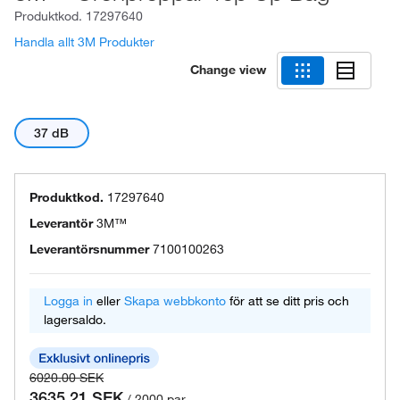
Produktkod.
17297640
Handla allt 3M Produkter
Change view
37 dB
Produktkod.
17297640
Leverantör
3M™
Leverantörsnummer
7100100263
Logga in
eller
Skapa webbkonto
för att se ditt pris och
lagersaldo.
6020.00 SEK
3635.21 SEK
/ 2000 par