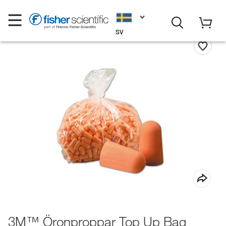
SV
3M™ Öronproppar Top Up Bag