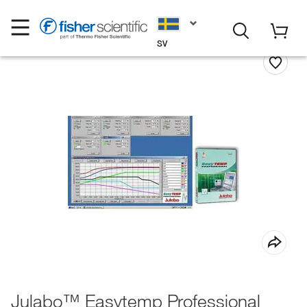
SV
Julabo™ Easytemp Professional